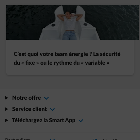
C’est quoi votre team énergie ? La sécurité
du « fixe » ou le rythme du « variable »
Notre offre
Service client
Téléchargez la Smart App
Sélectionnez votre profil
La modification de la sélection permettra d'accéder à une nouvelle page