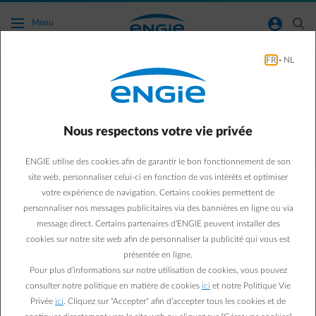
Accéder au contenu principal
normal-account-circle
search
Menu
FR
-
NL
Je veux savoir comment est calculé mon
acompte
Nous respectons votre vie privée
Aller à la page contact
arrow-left
ENGIE utilise des cookies afin de garantir le bon fonctionnement de son
Il y a trois cas de figure :
site web, personnaliser celui-ci en fonction de vos intérêts et optimiser
votre expérience de navigation. Certains cookies permettent de
Vous avez déjà au moins une année complète de
personnaliser nos messages publicitaires via des bannières en ligne ou via
consommation chez ENGIE ? Nous calculons votre nouveau
montant d'acompte au moment de votre décompte annuel.
message direct. Certains partenaires d’ENGIE peuvent installer des
Nous le faisons sur la base de votre consommation totale au
cookies sur notre site web afin de personnaliser la publicité qui vous est
cours de l'année écoulée, des tarifs en application, des
présentée en ligne.
éventuelles modifications tarifaires annoncées par les
Pour plus d’informations sur notre utilisation de cookies, vous pouvez
réseaux de distribution ou par les autorités. Le calcul de
consulter notre politique en matière de cookies
ici
et notre Politique Vie
votre acompte inclut également une augmentation des coûts
Privée
ici
. Cliquez sur "Accepter" afin d’accepter tous les cookies et de
de réseau. Ceux-ci sont identiques pour tous les fournisseurs