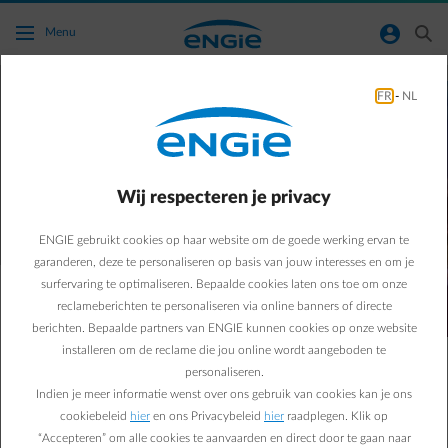
Ga naar de hoofdinhoud
normal-account-circle
search
Menu
Het voelt goed om
FR
-
NL
gerust te zijn.
Wij respecteren je privacy
ENGIE gebruikt cookies op haar website om de goede werking ervan te
garanderen, deze te personaliseren op basis van jouw interesses en om je
surfervaring te optimaliseren. Bepaalde cookies laten ons toe om onze
Energie is meer dan elektriciteit en gas.
reclameberichten te personaliseren via online banners of directe
Het is weten dat je keuzes kloppen. Dat je overzicht hebt.
berichten. Bepaalde partners van ENGIE kunnen cookies op onze website
En dat er iemand met je meedenkt, wanneer dat nodig is.
installeren om de reclame die jou online wordt aangeboden te
personaliseren.
Wat er ook verandert in je leven, een verhuis, een
Indien je meer informatie wenst over ons gebruik van cookies kan je ons
elektrische wagen, drukke momenten of nieuwe
cookiebeleid
hier
en ons Privacybeleid
hier
raadplegen. Klik op
gewoontes,
“Accepteren” om alle cookies te aanvaarden en direct door te gaan naar