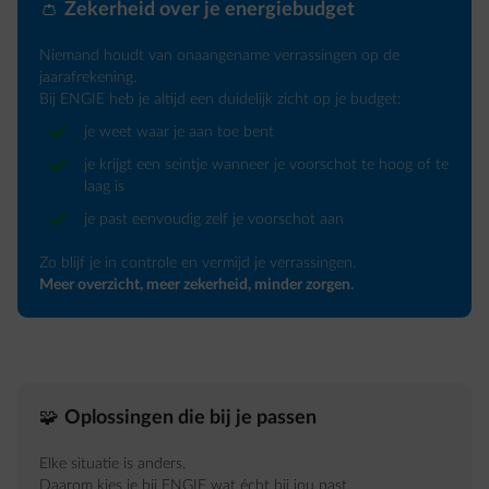
👛
Zekerheid over je energiebudget
Niemand houdt van onaangename verrassingen op de
jaarafrekening.
Bij ENGIE heb je altijd een duidelijk zicht op je budget:
je weet waar je aan toe bent
je krijgt een seintje wanneer je voorschot te hoog of te
laag is
je past eenvoudig zelf je voorschot aan
Zo blijf je in controle en vermijd je verrassingen.
Meer overzicht, meer zekerheid, minder zorgen.
🧩
Oplossingen die bij je passen
Elke situatie is anders.
Daarom kies je bij ENGIE wat écht bij jou past.