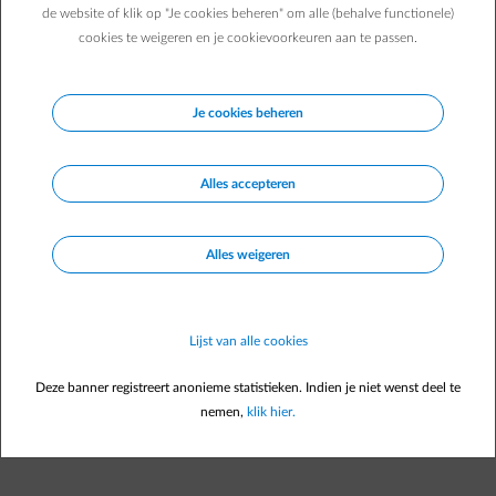
je wil gewoon
rust in je hoofd en vertrouwen in je keuzes
.
de website of klik op "Je cookies beheren" om alle (behalve functionele)
Bij ENGIE helpen we je om je elke dag gerust te voelen.
cookies te weigeren en je cookievoorkeuren aan te passen.
Je cookies beheren
💡
Innovatie die helpt
Technologie is er om je leven makkelijker te maken.
Alles accepteren
Met tools zoals de
ENGIE Smart App
krijg je duidelijke
inzichten in je energie:
je volgt je verbruik op een begrijpelijke manier
Alles weigeren
je ziet meteen wat energie je kost, in euro’s
je ontdekt wanneer het slim is om te verbruiken
Lijst van alle cookies
Geen ingewikkelde systemen, wel duidelijke informatie die je
helpt om keuzes te maken die bij jou passen.
Deze banner registreert anonieme statistieken. Indien je niet wenst deel te
Of je nu net begint, verandert van situatie of al jaren ervaring
nemen,
klik hier.
hebt: je gebruikt de tools op jouw tempo, op jouw manier.