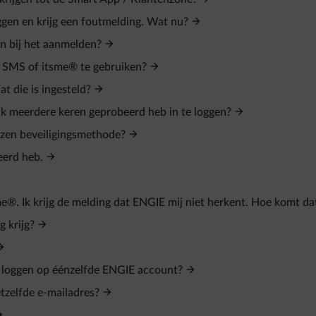
ggen en krijg een foutmelding. Wat nu?
en bij het aanmelden?
a SMS of itsme® te gebruiken?
t die is ingesteld?
ik meerdere keren geprobeerd heb in te loggen?
ozen beveiligingsmethode?
eerd heb.
me®. Ik krijg de melding dat ENGIE mij niet herkent. Hoe komt da
 krijg?
 loggen op éénzelfde ENGIE account?
tzelfde e‑mailadres?