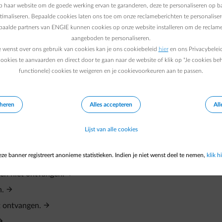
 haar website om de goede werking ervan te garanderen, deze te personaliseren op ba
ptimaliseren. Bepaalde cookies laten ons toe om onze reclameberichten te personaliser
epaalde partners van ENGIE kunnen cookies op onze website installeren om de reclame
aangeboden te personaliseren.
e wenst over ons gebruik van cookies kan je ons cookiebeleid
hier
en ons Privacybelei
ookies te aanvaarden en direct door te gaan naar de website of klik op "Je cookies be
?
functionele) cookies te weigeren en je cookievoorkeuren aan te passen.
eheren
Alles accepteren
All
 dan mee?
en.
Lijst van alle cookies
ze banner registreert anonieme statistieken. Indien je niet wenst deel te nemen,
klik hi
ren niet ontvangen.
n.
t ontvangen.