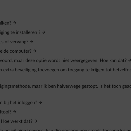
uiken?
ing te installeren ?
es of vervang?
eelde computer?
twoord, maar deze optie wordt niet weergegeven. Hoe kan dat?
n extra beveiliging toevoegen om toegang te krijgen tot hetzelfd
ligingsmethode, maar ik ben halverwege gestopt. Is het toch gea
n bij het inloggen?
ltooi?
. Hoe werkt dat?
ra beveiliging toevoeg, kan die persoon nog steeds toegang krijg