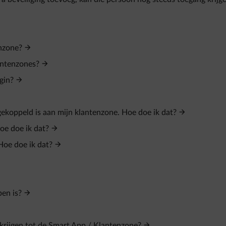
enzone?
antenzones?
gin?
gekoppeld is aan mijn klantenzone. Hoe doe ik dat?
oe doe ik dat?
Hoe doe ik dat?
en is?
krijgen tot de Smart App / Klantenzone?