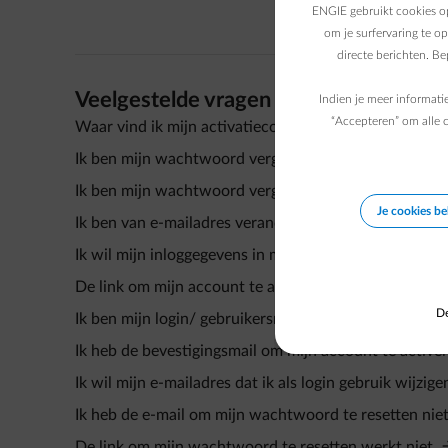
ENGIE gebruikt cookies op
om je surfervaring te o
directe berichten. B
Veelgestelde vragen
Indien je meer informati
“Accepteren” om alle c
Waar vind ik mijn activatiecode en mijn klantnummer
Ik ben mijn wachtwoord vergeten.
Ik ben mijn wachtwoord vergeten.
Je cookies b
Ik ben van e-mailadres veranderd? Wijzigt mijn login
Ik wil mijn inloggegevens in mijn klantenzone aanpass
De link om mijn account te activeren werkt niet.
De
Ik ben mijn login/ gebruikersnaam vergeten.
Ik heb de bevestigingsmail om mijn account te active
Ik wil mijn e-mailadres dat ik als login gebruik wijzige
Ik heb de e-mail om mijn wachtwoord te resetten nie
De link om mijn wachtwoord te resetten werkt niet.