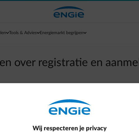
len
Tools & Advies
Energiemarkt begrijpen
en over registratie en aanme
arrow-left
Terug naar contactpagina
tenzone aanmaakt, waar je kan inloggen of hoe je een nieuw pa
er gemakkelijk alles binnen de klantenzone.
Wij respecteren je privacy