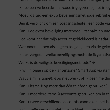
Ik heb een verkeerde sms‑code ingegeven bij het inlo
Moet ik altijd een extra beveiligingsmethode gebruik
Ben ik verplicht om een toegangssleutel, een code vi
Kan ik de extra beveiligingsmethode uitschakelen nada
Hoe komt het dat mijn account geblokkeerd is nadat 
Wat moet ik doen als ik geen toegang heb via de gek
Ik ben vergeten welke beveiligingsmethode ik geactiv
Welke is de veiligste beveiligingsmethode?
Ik wil inloggen op de klantenzone/ Smart App via its
Wat als mijn itsme®-app niet werkt of ik geen melding
Kan ik itsme® op meer dan één telefoon gebruiken?
Kan ik meerdere itsme® accounts gebruiken om in te
Kan ik twee verschillende accounts aanmaken met he
Ik vind mijn contract niet in mijn klantenzone terug.