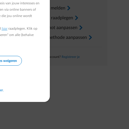
sis van jouw interesses en
Verhuis melden
arrow-right
en via online banners of
 die jou online wordt
Factuur raadplegen
arrow-right
Voorschot aanpassen
arrow-right
d
hier
raadplegen. Klik op
heren" om alle (behalve
Betaalmethode aanpassen
arrow-right
Nog geen account?
Registreer je
es weigeren
er.