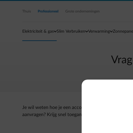
Ga naar de hoofdinhoud
Thuis
Professioneel
Grote ondernemingen
Elektriciteit & gas
Slim Verbruiken
Verwarming
Zonnepane
Vrag
Je wil weten hoe je een account voor de ENGIE klan
aanvragen? Krijg snel toegang tot je account en behe