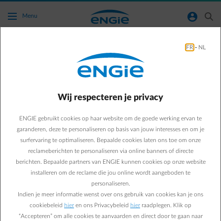
Ga naar de hoofdinhoud
normal-account-circle
search
Menu
FR
-
NL
Ik wil een contract afsluiten op de ENGIE-
website, ben ik verplicht mij te identificeren
via Itsme?
Wij respecteren je privacy
Terug naar contactpagina
arrow-left
ENGIE gebruikt cookies op haar website om de goede werking ervan te
garanderen, deze te personaliseren op basis van jouw interesses en om je
Ja, sinds 9 juli 2024 wordt van onze niet-ingelogde klanten die via
surfervaring te optimaliseren. Bepaalde cookies laten ons toe om onze
onze website anoniem een contract willen afsluiten, gevraagd zich
reclameberichten te personaliseren via online banners of directe
te identificeren. We vragen nu om een digitale identificatie in dit
berichten. Bepaalde partners van ENGIE kunnen cookies op onze website
contractafsluitingsproces op de ENGIE-website. Deze identificatie
kan plaatsvinden via:
installeren om de reclame die jou online wordt aangeboden te
Itsme
personaliseren.
eID met kaartlezer
Indien je meer informatie wenst over ons gebruik van cookies kan je ons
cookiebeleid
hier
en ons Privacybeleid
hier
raadplegen. Klik op
Voor klanten die inloggen op hun klantzone en een verhuizing
“Accepteren” om alle cookies te aanvaarden en direct door te gaan naar