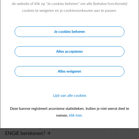
registreren of hun huidige contract wijzigen, zal online identificatie
de website of klik op "Je cookies beheren" om alle (behalve functionele)
voorlopig niet worden gevraagd.
cookies te weigeren en je cookievoorkeuren aan te passen.
Veelgestelde vragen
Je cookies beheren
Ik wil mijn contract als particulier omzetten naar een
contract voor mijn bedrijf (of omgekeerd). Hoe doe ik dat?
Alles accepteren
Hoe kan ik mijn verhuis melden?
Alles weigeren
Hoe word ik klant voor een elektriciteits- en/of gascontract
bij ENGIE?
Ik ben al klant voor aardgas en wil ook klant worden voor
Lijst van alle cookies
elektriciteit, hoe doe ik dat?
Ik ben al klant voor elektriciteit en wil ook klant worden
Deze banner registreert anonieme statistieken. Indien je niet wenst deel te
voor aardgas, hoe doe ik dat?
nemen,
klik hier.
Ik ken mijn energieverbruik niet. Kan ik dan mijn prijs bij
ENGIE berekenen?