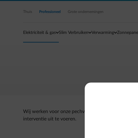
Ga naar de hoofdinhoud
Thuis
Professioneel
Grote ondernemingen
Elektriciteit & gas
Slim Verbruiken
Verwarming
Zonnepane
Wij werken voor onze pechverhelping samen met Ajus
interventie uit te voeren.