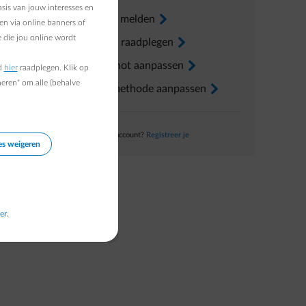
sis van jouw interesses en
Verhuis melden
arrow-right
en via online banners of
 die jou online wordt
Factuur raadplegen
arrow-right
Voorschot aanpassen
arrow-right
d
hier
raadplegen. Klik op
heren" om alle (behalve
Betaalmethode aanpassen
arrow-right
Nog geen account?
Registreer je
es weigeren
er.