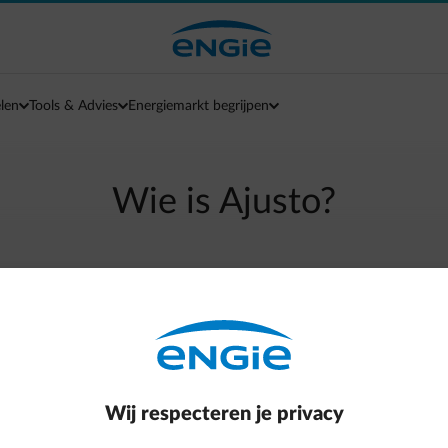
len
Tools & Advies
Energiemarkt begrijpen
Wie is Ajusto?
arrow-left
Terug naar contactpagina
to. Zo kunnen we een technieker uit jouw buurt regelen om de
Wij respecteren je privacy