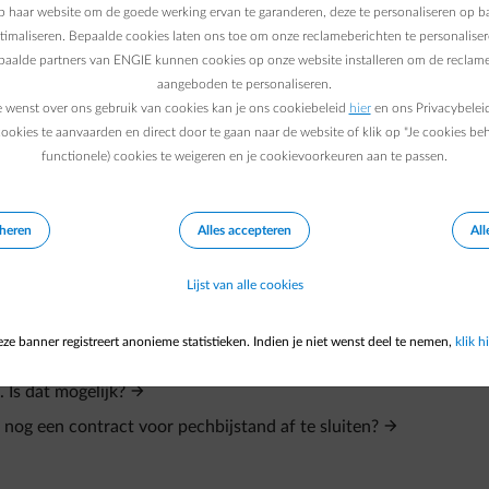
 haar website om de goede werking ervan te garanderen, deze te personaliseren op ba
ptimaliseren. Bepaalde cookies laten ons toe om onze reclameberichten te personaliser
epaalde partners van ENGIE kunnen cookies op onze website installeren om de reclame
aangeboden te personaliseren.
e wenst over ons gebruik van cookies kan je ons cookiebeleid
hier
en ons Privacybelei
ookies te aanvaarden en direct door te gaan naar de website of klik op "Je cookies be
functionele) cookies te weigeren en je cookievoorkeuren aan te passen.
d?
eheren
Alles accepteren
All
n contract voor pechbijstand heb afgesloten?
or pechbijstand?
Lijst van alle cookies
et mijn contract voor pechbijstand?
ze banner registreert anonieme statistieken. Indien je niet wenst deel te nemen,
klik hi
n?
 Is dat mogelijk?
nog een contract voor pechbijstand af te sluiten?