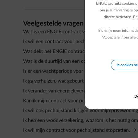
ENGIE gebruikt cookies op
om je surfervaring te o
directe berichten. B
Veelgestelde vragen
Indien je meer informati
Wat is een ENGIE contract voor pechbijstand?
“Accepteren” om alle c
Ik wil een contract voor pechbijstand afsluiten.
Wat dekt het ENGIE contract voor pechbijstand?
Wat is de duurtijd van een contract voor pechbijstan
Je cookies b
Is er een wachtperiode voor een interventie als ik ee
Ik ga verhuizen, wat gebeurt er met mijn contract vo
Ik verander van energieleverancier, wat gebeurt er m
De
Kan ik mijn contract voor pechbijstand online behere
Ik wil ook pechbijstand krijgen voor mijn privéwoning.
Ik heb een woonverzekering, waarom is het nuttig om 
Ik wil mijn contract voor pechbijstand stopzetten.