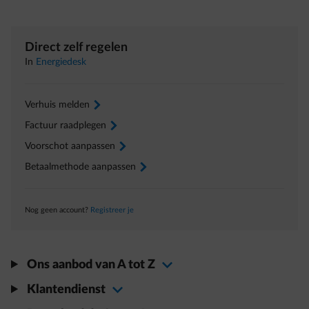
Direct zelf regelen
In
Energiedesk
Verhuis melden
arrow-right
Factuur raadplegen
arrow-right
Voorschot aanpassen
arrow-right
Betaalmethode aanpassen
arrow-right
Nog geen account?
Registreer je
Ons aanbod van A tot Z
Klantendienst