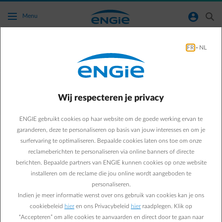
Ga naar de hoofdinhoud
normal-account-circle
search
Menu
FR
-
NL
Wat is een ENGIE contract voor
pechbijstand?
Wij respecteren je privacy
Terug naar contactpagina
arrow-left
ENGIE gebruikt cookies op haar website om de goede werking ervan te
Het contract voor pechbijstand is je eerste hulp voor een probleem
in je pand. Heb je een verwarmingspanne, geen warm water,
garanderen, deze te personaliseren op basis van jouw interesses en om je
lekkend dak, stroompanne,… Het contract voor pechbijstand biedt
surfervaring te optimaliseren. Bepaalde cookies laten ons toe om onze
je gemoedsrust. Wij staan 24/7 klaar om je te helpen bij plotse
reclameberichten te personaliseren via online banners of directe
problemen.
berichten. Bepaalde partners van ENGIE kunnen cookies op onze website
installeren om de reclame die jou online wordt aangeboden te
Je kan meer informatie over de verschillende formules en
personaliseren.
dekkingen
hier
terugvinden.,
Indien je meer informatie wenst over ons gebruik van cookies kan je ons
Om de prijs te kennen van een contract pechbijstand raden wij je
cookiebeleid
hier
en ons Privacybeleid
hier
raadplegen. Klik op
aan om een simulatie te maken via
deze link
. Je vindt hier ook meer
“Accepteren” om alle cookies te aanvaarden en direct door te gaan naar
informatie over de soorten interventies we doen.