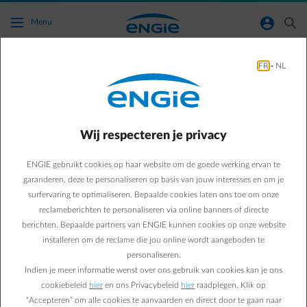
Ga naar de hoofdinhoud
normal-account-circle
search
Menu
FR
-
NL
Ik heb een woonverzekering, waarom is het
nuttig om nog een contract voor
pechbijstand af te sluiten?
Wij respecteren je privacy
Terug naar contactpagina
arrow-left
ENGIE gebruikt cookies op haar website om de goede werking ervan te
garanderen, deze te personaliseren op basis van jouw interesses en om je
Een woonverzekering en een contract voor pechbijstand dekken
surfervaring te optimaliseren. Bepaalde cookies laten ons toe om onze
verschillende risico’s en bieden elk unieke voordelen. Een
reclameberichten te personaliseren via online banners of directe
woonverzekering beschermt je privé- of professionele woning en
berichten. Bepaalde partners van ENGIE kunnen cookies op onze website
inboedel tegen schade door brand, inbraak, waterschade en andere
risico’s. Terwijl het contract voor pechbijstand je eerste hulp biedt
installeren om de reclame die jou online wordt aangeboden te
bij een panne, lekkend dak, deurslot, sanitaire verstopping,....
personaliseren.
Indien je meer informatie wenst over ons gebruik van cookies kan je ons
Je kan meer informatie over de verschillende formules en
cookiebeleid
hier
en ons Privacybeleid
hier
raadplegen. Klik op
dekkingen
hier
terugvinden.
“Accepteren” om alle cookies te aanvaarden en direct door te gaan naar