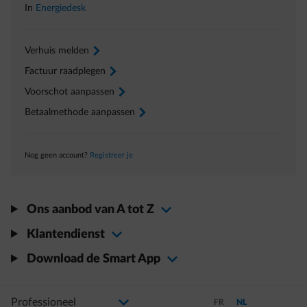
In
Energiedesk
Verhuis melden
arrow-right
Factuur raadplegen
arrow-right
Voorschot aanpassen
arrow-right
Betaalmethode aanpassen
arrow-right
Nog geen account?
Registreer je
Ons aanbod van A tot Z
Klantendienst
Download de Smart App
Selecteer uw profiel
Als u de selectie wijzigt, gaat u naar een nieuwe pagina
Schakel over naar Frans
Schakel over naar N
FR
NL