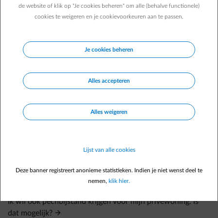
de website of klik op "Je cookies beheren" om alle (behalve functionele)
cookies te weigeren en je cookievoorkeuren aan te passen.
Veelgestelde vragen
Wat is een ENGIE contract voor pechbijstand?
Je cookies beheren
Ik wil een contract voor pechbijstand afsluiten.
Wat dekt het ENGIE contract voor pechbijstand?
Alles accepteren
Wat is de duurtijd van een contract voor pechbijstand?
Is er een wachtperiode voor een interventie als ik een
Alles weigeren
contract voor pechbijstand heb afgesloten?
Ik ga verhuizen, wat gebeurt er met mijn contract voor
pechbijstand?
Lijst van alle cookies
Ik verander van energieleverancier, wat gebeurt er met mijn
contract voor pechbijstand?
Deze banner registreert anonieme statistieken. Indien je niet wenst deel te
nemen,
klik hier.
Kan ik mijn contract voor pechbijstand online beheren?
Ik wil ook pechbijstand krijgen voor mijn privéwoning. Is
dat mogelijk?