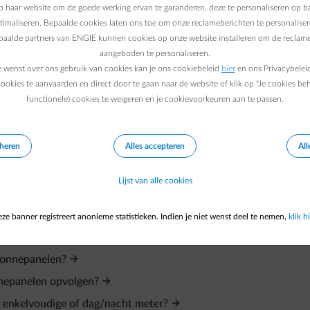
eem nog niet opgelost is, contacteer ENGIE.
 haar website om de goede werking ervan te garanderen, deze te personaliseren op ba
 de sensor is gevallen: klik gewoon de sensor terug in de houder
ptimaliseren. Bepaalde cookies laten ons toe om onze reclameberichten te personaliser
epaalde partners van ENGIE kunnen cookies op onze website installeren om de reclame
houder terug op de module die de PV-productie meet, met het g
aangeboden te personaliseren.
erug in de houder. Indien het niet lukt, contacteer ENGIE.
e wenst over ons gebruik van cookies kan je ons cookiebeleid
hier
en ons Privacybelei
ookies te aanvaarden en direct door te gaan naar de website of klik op "Je cookies be
functionele) cookies te weigeren en je cookievoorkeuren aan te passen.
eheren
Alles accepteren
All
en of plug&play zonnepanelen?
Lijst van alle cookies
en?
voor zonnepanelen in Vlaanderen?
ze banner registreert anonieme statistieken. Indien je niet wenst deel te nemen,
klik hi
 zonnepanelen?
nnepanelen opvolgen?
n enkelvoudige of dag/nacht meter?