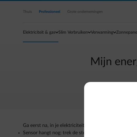
Ga naar de hoofdinhoud
Thuis
Professioneel
Grote ondernemingen
Elektriciteit & gas
Slim Verbruiken
Verwarming
Zonnepane
Mijn ener
Ga eerst na, in je elektriciteitskast/zekeringskast, 
Sensor hangt nog: trek de stekker van de metermodu