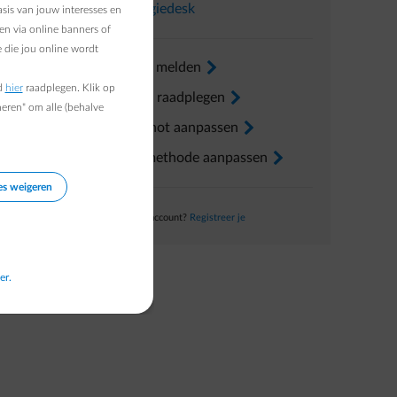
In
Energiedesk
sis van jouw interesses en
en via online banners of
 die jou online wordt
aatje net
Verhuis melden
arrow-right
d
hier
raadplegen. Klik op
Factuur raadplegen
arrow-right
heren" om alle (behalve
Voorschot aanpassen
arrow-right
Betaalmethode aanpassen
arrow-right
es weigeren
Nog geen account?
Registreer je
er.