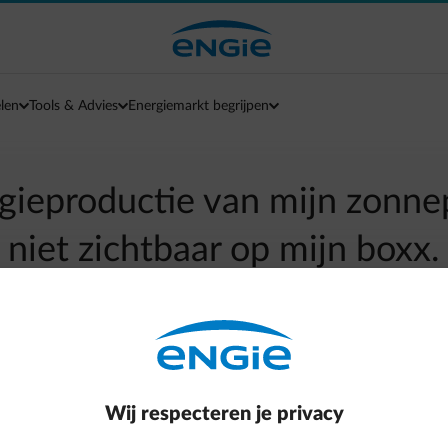
len
Tools & Advies
Energiemarkt begrijpen
gieproductie van mijn zonne
niet zichtbaar op mijn boxx.
arrow-left
Terug naar contactpagina
of de sensor nog steeds hangt op de module die je PV-productie me
Wij respecteren je privacy
le waaraan de sensor verbonden is uit het stopcontact gedurend