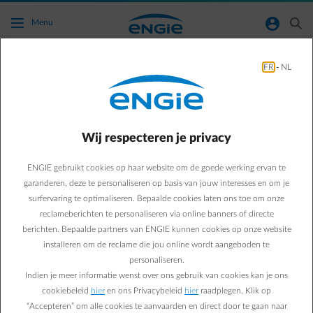
Ga naar de hoofdinhoud
normal-account-circle
search
Menu
FR
-
NL
Hoe ziet een EAN-code eruit?
Terug naar contactpagina
arrow-left
Wij respecteren je privacy
De EAN-code bestaat uit 18 cijfers en begint met 54 (vb.
541448823456789125).
ENGIE gebruikt cookies op haar website om de goede werking ervan te
EAN staat voor European Article Numbering.
garanderen, deze te personaliseren op basis van jouw interesses en om je
Leveranciers en distributienetbeheerders gebruiken deze codes om
surfervaring te optimaliseren. Bepaalde cookies laten ons toe om onze
leveringspunten voor elektriciteit of gas te identificeren. Elke
reclameberichten te personaliseren via online banners of directe
elektriciteits- en gasaansluiting op het distributienet van de
berichten. Bepaalde partners van ENGIE kunnen cookies op onze website
netbeheerder heeft een aparte EAN-code. Een verhuis of een
installeren om de reclame die jou online wordt aangeboden te
leverancierswissel zullen vlotter verlopen indien je ons deze code
personaliseren.
kan meedelen.
Indien je meer informatie wenst over ons gebruik van cookies kan je ons
cookiebeleid
hier
en ons Privacybeleid
hier
raadplegen. Klik op
“Accepteren” om alle cookies te aanvaarden en direct door te gaan naar