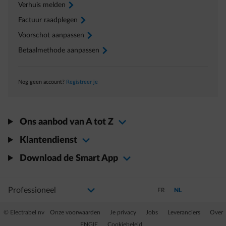
Verhuis melden
arrow-right
Factuur raadplegen
arrow-right
Voorschot aanpassen
arrow-right
Betaalmethode aanpassen
arrow-right
Nog geen account?
Registreer je
Ons aanbod van A tot Z
Klantendienst
Download de Smart App
Selecteer uw profiel
Als u de selectie wijzigt, gaat u naar een nieuwe pagina
Schakel over naar Frans
Schakel over naar N
FR
NL
© Electrabel nv
Onze voorwaarden
Je privacy
Jobs
Leveranciers
Over
ENGIE
Cookiebeleid