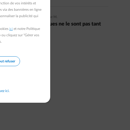
ction de vos intérêts et
s via des bannières en ligne
onnaliser la publicité qui
18/02/2019
|
5 min.
|
Suzanne M.
Ces 8 gestes écologiques ne le sont pas tant
cookies
ici
et notre Politique
que cela !
b ou cliquez sur "Gérer vos
s.
Read more
ut refuser
uez ici.