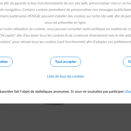
es afin de garantir le bon fonctionnement de son site web, personnaliser celui-ci en fon
aunes, bleus, mauves, verts … Pas évident. Les
de navigation. Certains cookies permettent de personnaliser nos messages publicitaire
t à la qualité des matériaux convertis.
rtains partenaires d’ENGIE peuvent installer des cookies sur notre site web afin de pers
vous est présentée en ligne.
 nouveau changement pour le sac bleu en
ur notre utilisation de cookies, vous pouvez consulter notre politique en matière de 
 "Accepter" afin d’accepter tous les cookies et de continuer directement vers le site we
ookies" pour refuser tous les cookies (sauf fonctionnels) afin d’adapter vos préférence
okies
Tout accepter
To
Liste de tous les cookies
bannière fait l’objet de statistiques anonymes. Si vous ne souhaitez pas participer
cliq