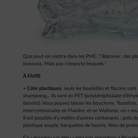
Que peut-on mettre dans les PMC ? Réponse : des pla
boissons. Mais pas n’importe lesquels !
À FAIRE
> Côté plastiques
, seuls les bouteilles et flacons sont
shampoing… Ils sont en PET (polytéréphtalate d’éthy
densité). Vous pouvez laisser les bouchons. Toutefoi
intercommunales en Flandre, et en Wallonie, un « nouv
Il est possible d’y mettre d’autres contenants : pots d
plastique souple, barquettes de beurre, films de protec
Ce « nouveau sac bleu » fera son apparition à Bruxell