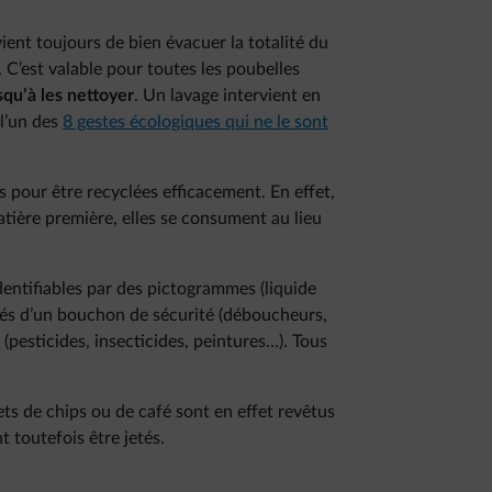
nvient toujours de bien évacuer la totalité du
. C’est valable pour toutes les poubelles
squ’à les nettoyer
. Un lavage intervient en
 l’un des
8 gestes écologiques qui ne le sont
es pour être recyclées efficacement. En effet,
atière première, elles se consument au lieu
dentifiables par des pictogrammes (liquide
otés d’un bouchon de sécurité (déboucheurs,
(pesticides, insecticides, peintures…). Tous
ets de chips ou de café sont en effet revêtus
t toutefois être jetés.