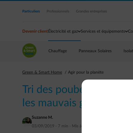
Accéder au contenu principal
Particuliers
Professionnels
Grandes entreprises
Devenir client
Électricité et gaz
Services et équipements
Co
Chauffage
Panneaux Solaires
Isola
Green & Smart Home
Agir pour la planète
Tri des poubelles PMC, p
les mauvais gestes
Suzanne M.
03/09/2019
·
7 min
·
Mis à jour
octobre 2020