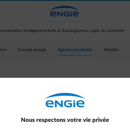
nsommation intelligente
Outils & Avantages
Les sujets du moment
tion
Conseils énergie
Agir pour la planète
Mobilité
apier : les bons et
Nous respectons votre vie privée