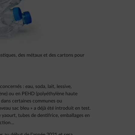
stiques, des métaux et des cartons pour
 concernés : eau, soda, lait, lessive,
lène) ou en PEHD (polyéthylène haute
s, dans certaines communes ou
eau sac bleu » a déjà été introduit en test.
e yaourt, tubes de dentifrice, emballages en
tion...
es au début de l’année 2021 et sera