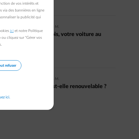
ction de vos intérêts et
Read more
s via des bannières en ligne
onnaliser la publicité qui
22/08/2024
|
1 min.
|
Laetitia M.
cookies
ici
et notre Politique
Pourquoi laisser, parfois, votre voiture au
b ou cliquez sur "Gérer vos
garage? 5 avantages
s.
Read more
ut refuser
20/12/2021
|
1 min.
|
Laetitia M.
Votre énergie verte est-elle renouvelable ?
uez ici.
Read more