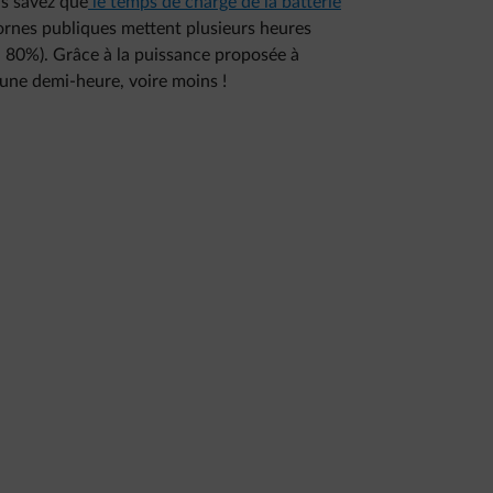
us savez que
le temps de charge de la batterie
bornes publiques mettent plusieurs heures
à 80%). Grâce à la puissance proposée à
 une demi-heure, voire moins !