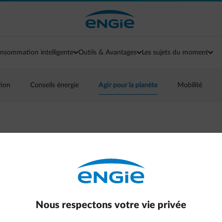
nsommation intelligente
Outils & Avantages
Les sujets du moment
tion
Conseils énergie
Agir pour la planète
Mobilité
 ultra rapidement
Nous respectons votre vie privée