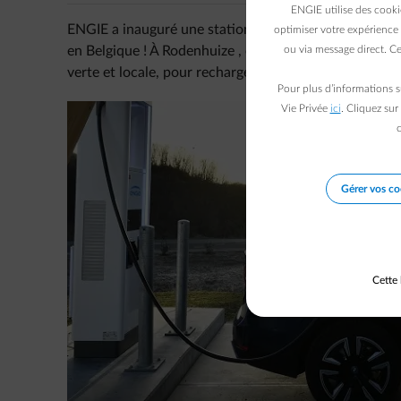
ENGIE utilise des cooki
ENGIE a inauguré une station de recharge ultrarapide
optimiser votre expérience 
en Belgique ! À Rodenhuize , en Flandre orientale, les
ou via message direct. Ce
verte et locale, pour recharger la batterie de votre vo
Pour plus d’informations s
Vie Privée
ici
. Cliquez sur
c
Gérer vos co
Cette 