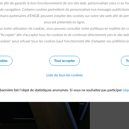
es afin de garantir le bon fonctionnement de son site web, personnaliser celui-ci en fon
 alimentée par des éoliennes : une première
de navigation. Certains cookies permettent de personnaliser nos messages publicitaire
 bornes offrent une énergie renouvelable,
rtains partenaires d’ENGIE peuvent installer des cookies sur notre site web afin de pers
vous est présentée en ligne.
iture électrique…
ur notre utilisation de cookies, vous pouvez consulter notre politique en matière de 
 "Accepter" afin d’accepter tous les cookies et de continuer directement vers le site we
ookies" pour refuser tous les cookies (sauf fonctionnels) afin d’adapter vos préférence
okies
Tout accepter
To
Liste de tous les cookies
bannière fait l’objet de statistiques anonymes. Si vous ne souhaitez pas participer
cliq