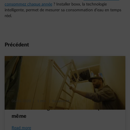
consommez chaque année
? Installer boxx, la technologie
intelligente, permet de mesurer sa consommation d’eau en temps
réel.
Précédent
06/05/2020
|
1 min.
|
Suzanne M.
5 séchoirs à linge d’intérieur à fabriquer soi-
même
Read more