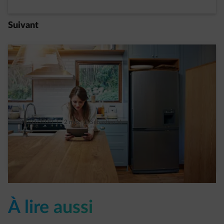
Suivant
30/03/2020
|
2 min.
|
Sébastien V.
Prise connectée : 8 utilisations pratiques
Read more
À lire aussi