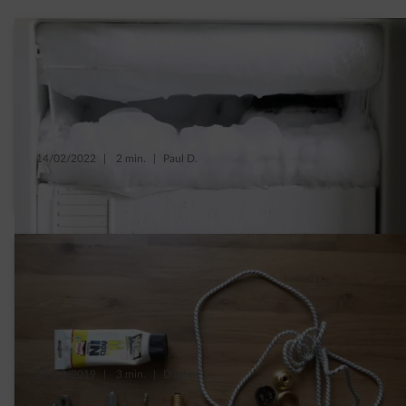
14/02/2022
|
2 min.
|
Paul D.
6 étapes pour dégivrer son congélateur
29/03/2019
|
3 min.
|
Daphné C.
Et si vous fabriquiez votre lampe de chevet