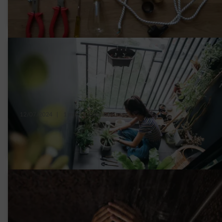
vintage ?
12/07/2024
|
1 min.
|
Daphné C.
5 plantes pour protéger sa maison de la
chaleur en été