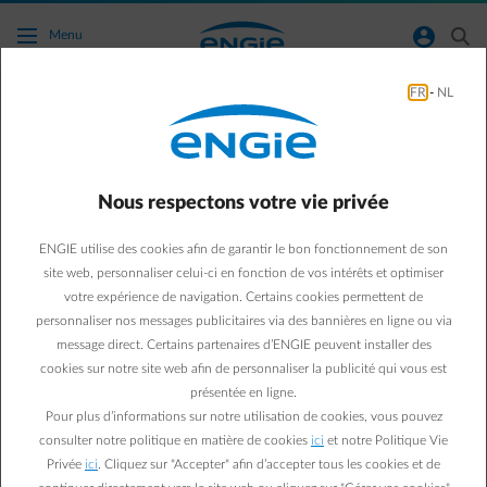
Accéder au contenu principal
normal-account-circle
search
Menu
FR
-
NL
Conseils énergie
Green & Smart Home
Conseils énergie
Nous respectons votre vie privée
Fabriquer son tuyau
ENGIE utilise des cookies afin de garantir le bon fonctionnement de son
d’arrosage goutte à goutte
site web, personnaliser celui-ci en fonction de vos intérêts et optimiser
votre expérience de navigation. Certains cookies permettent de
personnaliser nos messages publicitaires via des bannières en ligne ou via
Suzanne M.
message direct. Certains partenaires d’ENGIE peuvent installer des
06/05/2020
·
1 min
cookies sur notre site web afin de personnaliser la publicité qui vous est
présentée en ligne.
Grâce à ce système d’arrosage goutte à goutte, fini les
Pour plus d’informations sur notre utilisation de cookies, vous pouvez
plantations au bord de la déshydratation et en plus vous
consulter notre politique en matière de cookies
ici
et notre Politique Vie
vous faciliterez la vie. Avec ces « tuyaux », votre jardin sera
Privée
ici
. Cliquez sur "Accepter" afin d’accepter tous les cookies et de