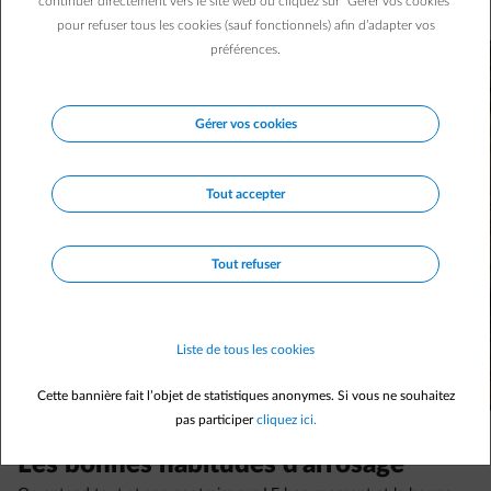
continuer directement vers le site web ou cliquez sur "Gérer vos cookies"
parfait cet été et votre facture d’eau allégée !
pour refuser tous les cookies (sauf fonctionnels) afin d’adapter vos
préférences.
Gérer vos cookies
Tout accepter
Tout refuser
Liste de tous les cookies
Cette bannière fait l’objet de statistiques anonymes. Si vous ne souhaitez
pas participer
cliquez ici.
Les bonnes habitudes d’arrosage