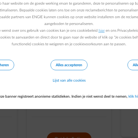
 haar website om de goede werking ervan te garanderen, deze te personaliseren op ba
ptimaliseren. Bepaalde cookies laten ons toe om onze reclameberichten te personaliser
Ik ga bouwen
epaalde partners van ENGIE kunnen cookies op onze website installeren om de reclame
aangeboden te personaliseren.
Zorg dat je aan de EPB
e wenst over ons gebruik van cookies kan je ons cookiebeleid
hier
en ons Privacybelei
rmte
voorwaarden voldoet, zo
ookies te aanvaarden en direct door te gaan naar de website of klik op "Je cookies be
ben je wettelijk in orde en
functionele) cookies te weigeren en je cookievoorkeuren aan te passen.
verlaag je jouw kosten en
vermijd je boetes
eheren
Alles accepteren
All
en/of
Kies voor goede isolatie om
de warmteverliezen te
Lijst van alle cookies
beperken
Zorg voor een zuinige
ze banner registreert anonieme statistieken. Indien je niet wenst deel te nemen,
klik hi
verwarming zonder CO2
tie
uitstoot me