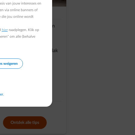
sis van jouw interesses en
en via online banners of
Ik ga renoveren
 die jou online wordt
Volg de EPB regels bij een
d
hier
raadplegen. Klik op
ingrijpende energetische
heren" om alle (behalve
renovatie
Bepaal je behoeftes op vlak
van
es weigeren
- Energieverbruik
- Energiekost
- Gebruik fossiele
brandstoffen
- Uitstoot
er.
Ontdek alle tips