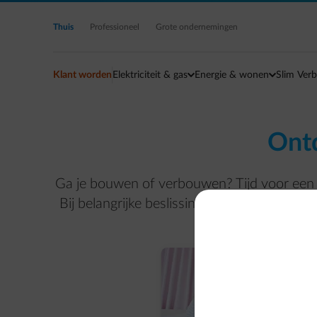
Ga naar de hoofdinhoud
Thuis
Professioneel
Grote ondernemingen
Klant worden
Elektriciteit & gas
Energie & wonen
Slim Verb
Ontd
Ga je bouwen of verbouwen? Tijd voor een
Bij belangrijke beslissingen over jouw wo