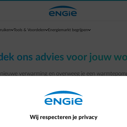
ruiken
Tools & Voordelen
Energiemarkt begrijpen
ek ons advies voor jouw w
 nieuwe verwarming en overweeg je een warmtepomp? 
ning komt toch heel wat kijken. We helpen je op weg 
om rekening mee te houden.
Wij respecteren je privacy