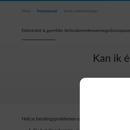
Ga naar de hoofdinhoud
Thuis
Professioneel
Grote ondernemingen
Elektriciteit & gas
Slim Verbruiken
Verwarming
Zonnepane
Kan ik 
Heb je betalingsproblemen en wens je onze hulp? Je h