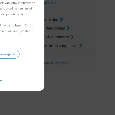
In
Energiedesk
sis van jouw interesses en
en via online banners of
 die jou online wordt
 en de
Verhuis melden
arrow-right
aande plan
d
hier
raadplegen. Klik op
Factuur raadplegen
arrow-right
n nieuw
heren" om alle (behalve
Voorschot aanpassen
arrow-right
Betaalmethode aanpassen
arrow-right
es weigeren
Nog geen account?
Registreer je
er.