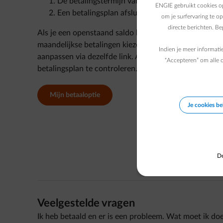
De betalingstermijn van je factuur verlengen (
zi
ENGIE gebruikt cookies op
Een betalingsplan afsluiten om het bedrag ove
om je surfervaring te o
directe berichten. B
Als je een openstaand saldo hebt en een betalingsplan
maandelijkse betalingen kiezen. Als je al een betaling
Indien je meer informati
aanpassen via dezelfde link. Als je betalingsplan is 
“Accepteren” om alle c
betalingsplan te controleren.
Mijn betaaloptie
Je cookies b
De
Veelgestelde vragen
Ik heb betaald en er is een probleem. Wat moet ik do