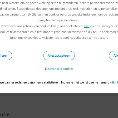
e FAQ “Ik wil de betalingstermijn van een factuur verlengen
”).
 haar website om de goede werking ervan te garanderen, deze te personaliseren op ba
r meerdere maanden te spreiden.
ptimaliseren. Bepaalde cookies laten ons toe om onze reclameberichten te personaliser
epaalde partners van ENGIE kunnen cookies op onze website installeren om de reclame
 wenst, kun je dit aanvragen via je klantenzone. Je kunt de duur
aangeboden te personaliseren.
splan hebt en hier een bedrag aan wilt toevoegen, kun je je best
e wenst over ons gebruik van cookies kan je ons cookiebeleid
hier
en ons Privacybelei
geannuleerd, gebruik dan dezelfde link om je geschiktheid voor ee
ookies te aanvaarden en direct door te gaan naar de website of klik op "Je cookies be
functionele) cookies te weigeren en je cookievoorkeuren aan te passen.
eheren
Alles accepteren
All
Lijst van alle cookies
ze banner registreert anonieme statistieken. Indien je niet wenst deel te nemen,
klik hi
en?