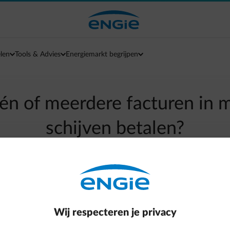
len
Tools & Advies
Energiemarkt begrijpen
één of meerdere facturen in 
schijven betalen?
arrow-left
Terug naar contactpagina
ebt verschillende opties:
Wij respecteren je privacy