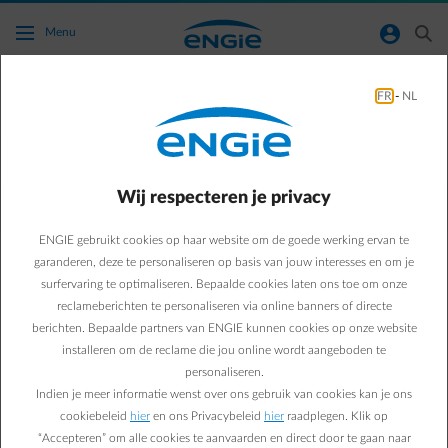
Ga naar de hoofdinhoud
normal-account-circle
search
Menu
FR
-
NL
Ik kan de gestructureerde mededeling voor
mijn afbetalingsplan nergens terugvinden.
Wij respecteren je privacy
Terug naar contactpagina
arrow-left
ENGIE gebruikt cookies op haar website om de goede werking ervan te
De gestructureerde mededeling die je moet gebruiken voor je
afbetalingsplan is dezelfde voor alle schijven van het plan.
garanderen, deze te personaliseren op basis van jouw interesses en om je
Je vindt deze mededeling op de volgende plaatsen:
surfervaring te optimaliseren. Bepaalde cookies laten ons toe om onze
In de communicatie die je ontvangt na het opmaken van je
reclameberichten te personaliseren via online banners of directe
betaalplan (bijvoorbeeld via e-mail of brief).
berichten. Bepaalde partners van ENGIE kunnen cookies op onze website
In je
klantenzone
, waar je je betaalplan kunt raadplegen.
installeren om de reclame die jou online wordt aangeboden te
personaliseren.
Indien je meer informatie wenst over ons gebruik van cookies kan je ons
cookiebeleid
hier
en ons Privacybeleid
hier
raadplegen. Klik op
“Accepteren” om alle cookies te aanvaarden en direct door te gaan naar
Veelgestelde vragen