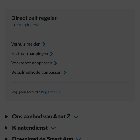
Direct zelf regelen
In
Energiedesk
Verhuis melden
arrow-right
Factuur raadplegen
arrow-right
Voorschot aanpassen
arrow-right
Betaalmethode aanpassen
arrow-right
Nog geen account?
Registreer je
Ons aanbod van A tot Z
Klantendienst
Download de Smart App