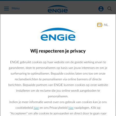
Ga naar de hoofdinhoud
normal-account-circle
search
Menu
FR
-
NL
Extra veilige toegang tot jouw gegevens
Online veiligheid is belangrijker dan ooit. Het beschermen van je
ENGIE-account en persoonlijke gegevens met alleen een
Wij respecteren je privacy
wachtwoord is niet meer voldoende. Binnenkort voegen we dan
ook een sterkere beveiliging toe aan het inlogproces.
ENGIE gebruikt cookies op haar website om de goede werking ervan te
Dit betekent dat elke gebruiker een eigen, unieke toegang nodig
heeft – en dat het het delen van logingegevens is niet langer
garanderen, deze te personaliseren op basis van jouw interesses en om je
mogelijk is.
surfervaring te optimaliseren. Bepaalde cookies laten ons toe om onze
reclameberichten te personaliseren via online banners of directe
berichten. Bepaalde partners van ENGIE kunnen cookies op onze website
installeren om de reclame die jou online wordt aangeboden te
personaliseren.
Indien je meer informatie wenst over ons gebruik van cookies kan je ons
cookiebeleid
hier
en ons Privacybeleid
hier
raadplegen. Klik op
“Accepteren” om alle cookies te aanvaarden en direct door te gaan naar