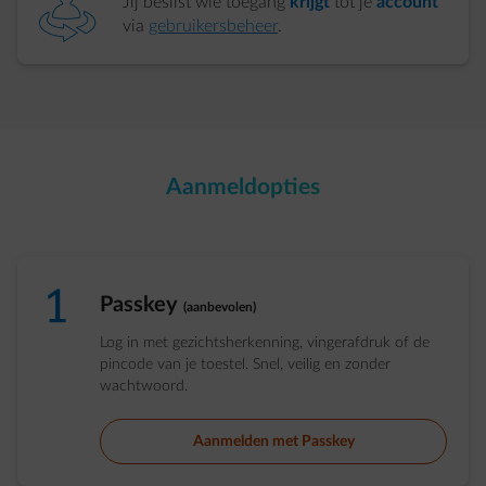
element-user-switch
Jij beslist wie toegang
krijgt
tot je
account
via
gebruikersbeheer
.
Aanmeldopties
number-1
Passkey
(aanbevolen)
Log in met gezichtsherkenning, vingerafdruk of de
pincode van je toestel. Snel, veilig en zonder
wachtwoord.
Aanmelden met Passkey