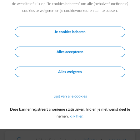
de website of klik op "Je cookies beheren" om alle (behalve functionele)
cookies te weigeren en je cookievoorkeuren aan te passen.
Je cookies beheren
Waarom een extra beveiliging?
Alles accepteren
element-credit-lock
Alles weigeren
Je persoonlijke en financiële
gegevens
zijn
beter
beschermd
.
Lijst van alle cookies
element-lock-closed
Zelfs als je wachtwoord gehackt is, blijft je
Deze banner registreert anonieme statistieken. Indien je niet wenst deel te
account veilig
.
nemen,
klik hier.