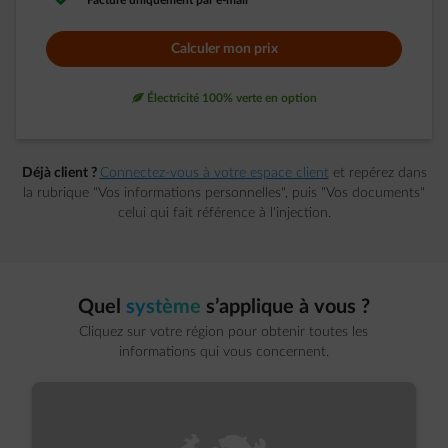
Facture uniquement par e-mail
Calculer mon prix
leaf
Électricité 100% verte en option
Déjà client ?
Connectez-vous à votre espace client
et repérez dans
la rubrique "Vos informations personnelles", puis "Vos documents"
celui qui fait référence à l'injection.
Quel
système
s’applique à vous ?
Cliquez sur votre région pour obtenir toutes les
informations qui vous concernent.