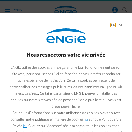
Accéder au contenu principal
normal-account-circle
search
Menu
FR
-
NL
Qu’est-ce que le tarif d’injection ?
Dans le système avec tarif d'injection, l'électricité que vous prélevez
et celle que vous renvoyez (injectez) sur le réseau sont mesurées
Nous respectons votre vie privée
séparément grâce à un compteur digital ou bidirectionnel :
ENGIE utilise des cookies afin de garantir le bon fonctionnement de son
Vous
payez l'électricité que vous prélevez
sur le réseau au
site web, personnaliser celui-ci en fonction de vos intérêts et optimiser
tarif de votre contrat, appelé
tarif de prélèvement
.
votre expérience de navigation. Certains cookies permettent de
Vous
recevez un certain montant par kWh d'électricité
personnaliser nos messages publicitaires via des bannières en ligne ou via
produite par vos panneaux solaires et injectée sur le réseau
,
message direct. Certains partenaires d’ENGIE peuvent installer des
c'est le
tarif d'injection
.
cookies sur notre site web afin de personnaliser la publicité qui vous est
Dans ce système, vous ne payez pas de tarif prosumer.
présentée en ligne.
Pour plus d’informations sur notre utilisation de cookies, vous pouvez
Chez ENGIE, vous bénéficiez d'un excellent tarif d'injection !
consulter notre politique en matière de cookies
ici
et notre Politique Vie
Privée
ici
. Cliquez sur "Accepter" afin d’accepter tous les cookies et de