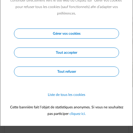
continuer directement vers le site web ou cliquez sur "Gérer vos cookies"
pour refuser tous les cookies (sauf fonctionnels) afin d’adapter vos
préférences.
Gérer vos cookies
Tout accepter
Tout refuser
Pas encore client ENGIE ?
Devenez client ENGIE et bénéficiez d’un excellent tarif
Liste de tous les cookies
pour votre injection.
Cette bannière fait l’objet de statistiques anonymes. Si vous ne souhaitez
ENGIE rémunère votre injection jusqu'à
5,991c€/kWh, un excellent
pas participer
cliquez ici.
tarif en Belgique*
.