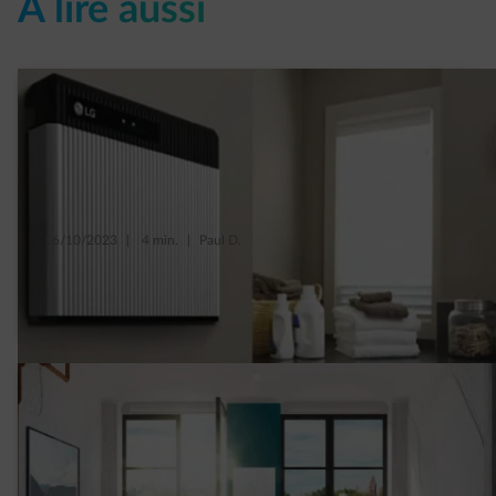
À lire aussi
16/10/2023
|
4 min.
|
Paul D.
Investir dans une batterie domestique : les
plus et les moins