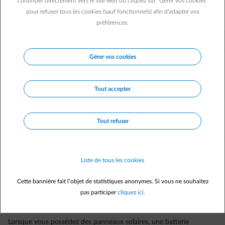
continuer directement vers le site web ou cliquez sur "Gérer vos cookies"
domestique. Mais laquelle choisir ? Solax Triple Power, LG
pour refuser tous les cookies (sauf fonctionnels) afin d’adapter vos
Chem, Huawei Luna2000, SonnenBatterie, on a comparé.
préférences.
Gérer vos cookies
Tout accepter
Tout refuser
Liste de tous les cookies
Cette bannière fait l’objet de statistiques anonymes. Si vous ne souhaitez
pas participer
cliquez ici.
Lorsque vous possédez des panneaux solaires, une batterie