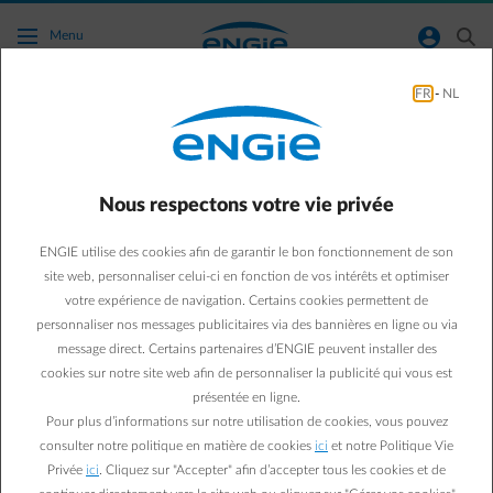
Accéder au contenu principal
normal-account-circle
search
Menu
FR
-
NL
Panneaux Solaires
Green & Smart Home
Panneaux solaires
Nous respectons votre vie privée
Comparatif de 4 batteries
ENGIE utilise des cookies afin de garantir le bon fonctionnement de son
domestiques
site web, personnaliser celui-ci en fonction de vos intérêts et optimiser
votre expérience de navigation. Certains cookies permettent de
personnaliser nos messages publicitaires via des bannières en ligne ou via
Paul D.
message direct. Certains partenaires d’ENGIE peuvent installer des
Expert énergie chez ENGIE
cookies sur notre site web afin de personnaliser la publicité qui vous est
02/11/2020
·
1 min
présentée en ligne.
Pour plus d’informations sur notre utilisation de cookies, vous pouvez
Stocker le surplus d’énergie solaire produite par vos
consulter notre politique en matière de cookies
ici
et notre Politique Vie
Privée
ici
. Cliquez sur "Accepter" afin d’accepter tous les cookies et de
panneaux solaires? C’est possible grâce à une batterie