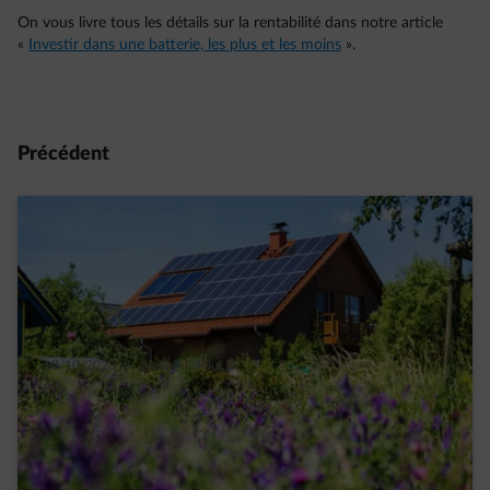
On vous livre tous les détails sur la rentabilité dans notre article
«
Investir dans une batterie, les plus et les moins
».
Précédent
13/10/2023
|
5 min.
|
Paul D.
Tout savoir sur le « tarif » prosumer en
Wallonie à charge des propriétaires de
panneaux solaires