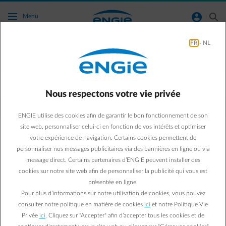
Accéder au contenu principal
normal-account-circle
search
Menu
FR
-
NL
Est-ce que je peux demander un décompte
mensuel basé sur ma consommation réelle ?
Nous respectons votre vie privée
Retour à la page contact
arrow-left
ENGIE utilise des cookies afin de garantir le bon fonctionnement de son
Si vous possédez un compteur digital communiquant (qui peut se
site web, personnaliser celui-ci en fonction de vos intérêts et optimiser
lire à distance), vous pouvez demander de changer la fréquence de
votre expérience de navigation. Certains cookies permettent de
votre décompte et obtenir ainsi un décompte mensuel pour le gaz
personnaliser nos messages publicitaires via des bannières en ligne ou via
et l'électricité.
message direct. Certains partenaires d’ENGIE peuvent installer des
Cela signifie que vous ne paierez plus un acompte mensuel, mais
cookies sur notre site web afin de personnaliser la publicité qui vous est
bien une facture sur base de votre consommation réelle du mois.
Attention, vos factures seront fort probablement sensiblement plus
présentée en ligne.
élevées en hiver qu’en été, en raison d’une consommation plus
Pour plus d’informations sur notre utilisation de cookies, vous pouvez
importante (surtout pour le gaz). Vous ne bénéficierez plus de l’effet
consulter notre politique en matière de cookies
ici
et notre Politique Vie
de « lissage » du forfait mensuel.
Privée
ici
. Cliquez sur "Accepter" afin d’accepter tous les cookies et de
Ce lien vous permet d'accéder à notre page web spécifique. Vous y