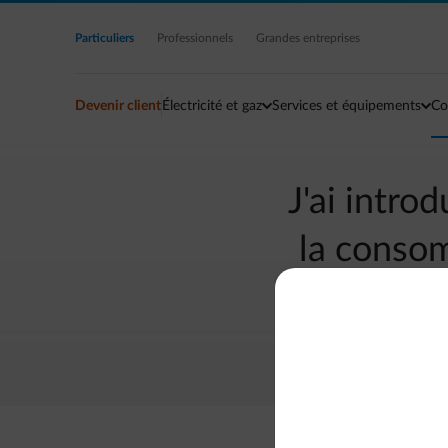
Accéder au contenu principal
Particuliers
Professionnels
Grandes entreprises
Devenir client
Électricité et gaz
Services et équipements
Co
J'ai intro
la conso
pa