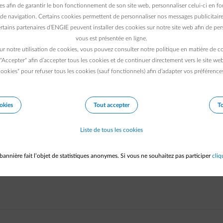
ns relevés de compteurs ? Sans les chiffres après la virgule ?
es afin de garantir le bon fonctionnement de son site web, personnaliser celui-ci en fon
de navigation. Certains cookies permettent de personnaliser nos messages publicitaire
rtains partenaires d’ENGIE peuvent installer des cookies sur notre site web afin de pers
normal. L'application calcule votre consommation réelle entre 2 r
vous est présentée en ligne.
ut bien sûr varier : parfois il y a 1 jour entre les deux, et d'autr
ur notre utilisation de cookies, vous pouvez consulter notre politique en matière de 
ce avec laquelle vous encodez vos relevés. L'application doit donc
 "Accepter" afin d’accepter tous les cookies et de continuer directement vers le site we
elle et quotidienne. L'application utilise un profil de consom
ookies" pour refuser tous les cookies (sauf fonctionnels) afin d’adapter vos préférence
les jours (et les mois), via une clé de répartition standard fixe.
nc
estimée
, sur la base de votre consommation réelle entre les re
okies
Tout accepter
To
Liste de tous les cookies
bannière fait l’objet de statistiques anonymes. Si vous ne souhaitez pas participer
cliq