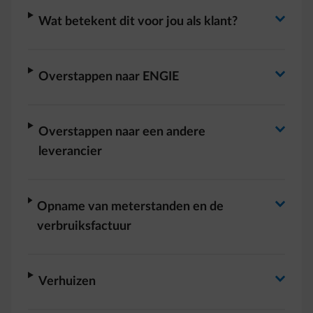
Antwoord wisselen
arrow-right
Wat betekent dit voor jou als klant?
Antwoord wisselen
arrow-right
Overstappen naar ENGIE
Antwoord wisselen
arrow-right
Overstappen naar een andere
leverancier
Antwoord wisselen
arrow-right
Opname van meterstanden en de
verbruiksfactuur
arrow-right
Verhuizen