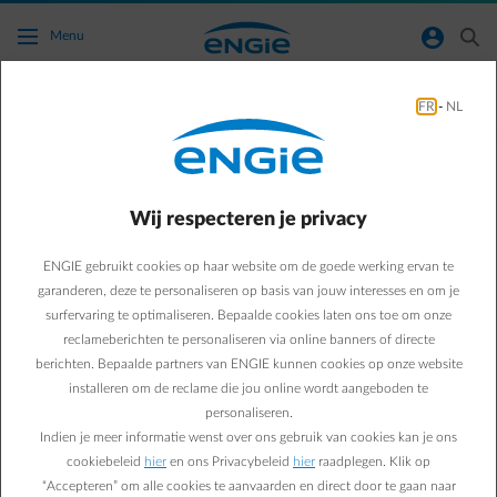
Ga naar de hoofdinhoud
normal-account-circle
search
Menu
FR
-
NL
info
Wij respecteren je privacy
ENGIE gebruikt cookies op haar website om de goede werking ervan te
garanderen, deze te personaliseren op basis van jouw interesses en om je
Tussen 1 november en eind december neemt de
surfervaring te optimaliseren. Bepaalde cookies laten ons toe om onze
Belgische elektriciteits-en gassector een nieuw
reclameberichten te personaliseren via online banners of directe
centraal dataplatform in gebruik. Het nieuwe
berichten. Bepaalde partners van ENGIE kunnen cookies op onze website
dataplatform werd de voorbije jaren ontwikkeld
installeren om de reclame die jou online wordt aangeboden te
door Atrias, een dochteronderneming van de
personaliseren.
Belgische distributienetbeheerders, in nauwe
Indien je meer informatie wenst over ons gebruik van cookies kan je ons
samenwerking met de energieleveranciers. De
cookiebeleid
hier
en ons Privacybeleid
hier
raadplegen. Klik op
uitwisseling van gegevens (bijv. meterstanden en
“Accepteren” om alle cookies te aanvaarden en direct door te gaan naar