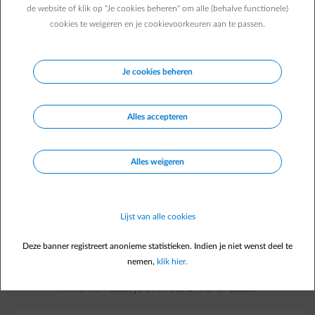
facturatiegegevens) en de marktprocessen (bijv.
de website of klik op "Je cookies beheren" om alle (behalve functionele)
leverancierswissels en verhuizingen) zouden een
cookies te weigeren en je cookievoorkeuren aan te passen.
stuk sneller, transparanter en nauwkeuriger
gebeuren. Dit nieuwe systeem is ook een
belangrijke tussenstap in het realiseren van de
Je cookies beheren
energietransitie. Het zal in combinatie met digitale
meters ervoor zorgen dat hernieuwbare energie
maximaal kan renderen.
Alles accepteren
Alles weigeren
Lijst van alle cookies
Deze banner registreert anonieme statistieken. Indien je niet wenst deel te
Heb je een vraag?
nemen,
klik hier.
Misschien staat je antwoord hier al tussen