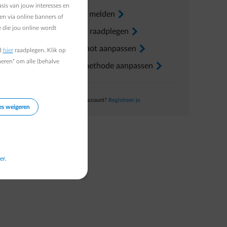
sis van jouw interesses en
Verhuis melden
arrow-right
de
en via online banners of
 die jou online wordt
Factuur raadplegen
arrow-right
Voorschot aanpassen
arrow-right
d
hier
raadplegen. Klik op
heren" om alle (behalve
Betaalmethode aanpassen
arrow-right
Nog geen account?
Registreer je
es weigeren
er.