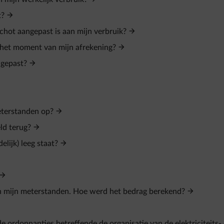
t?
chot aangepast is aan mijn verbruik?
het moment van mijn afrekening?
ngepast?
eterstanden op?
ld terug?
elijk) leeg staat?
an mijn meterstanden. Hoe werd het bedrag berekend?
 ordonnanties betreffende de organisatie van de elektriciteits-