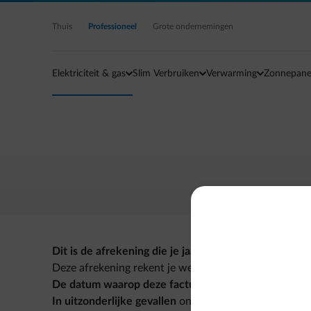
Ga naar de hoofdinhoud
Thuis
Professioneel
Grote ondernemingen
Elektriciteit & gas
Slim Verbruiken
Verwarming
Zonnepane
Dit is de afrekening die je jaarlijks van ons ontvan
Deze afrekening rekent je werkelijke verbruik af en b
De datum waarop deze factuur wordt opgemaakt is e
In uitzonderlijke gevallen
ontvangen we de nodige geg