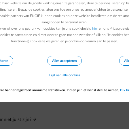
g
, dan kan je
deze informatie
raadplegen.
 haar website om de goede werking ervan te garanderen, deze te personaliseren op ba
rekende verbruik, raadpleeg dan de
FAQ "Wat moet ik doen als 
ptimaliseren. Bepaalde cookies laten ons toe om onze reclameberichten te personaliser
epaalde partners van ENGIE kunnen cookies op onze website installeren om de reclame
aangeboden te personaliseren.
e wenst over ons gebruik van cookies kan je ons cookiebeleid
hier
en ons Privacybelei
ookies te aanvaarden en direct door te gaan naar de website of klik op "Je cookies be
functionele) cookies te weigeren en je cookievoorkeuren aan te passen.
eheren
Alles accepteren
All
Lijst van alle cookies
ze banner registreert anonieme statistieken. Indien je niet wenst deel te nemen,
klik hi
niet juist zijn?