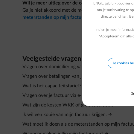
Wil je meer uitleg over de opbouw van de afrekenin
ENGIE gebruikt cookies op
Ga je niet akkoord met de meterstanden of het aange
om je surfervaring te o
directe berichten. B
meterstanden op mijn factuur niet juist zijn?"
Indien je meer informati
“Accepteren” om alle c
Veelgestelde vragen
Je cookies b
Vragen over domiciliëring van je factuur
Vragen over betalingen van je factuur
Wat is het capaciteitstarief?
De
Vragen over je factuur via e-mail ontvangen
Wat zijn de kosten WKK of groene stroom?
Ik wil een kopie van mijn factuur krijgen.
Wat moet ik doen als de meterstanden op mijn factuur 
Wanneer maken jullie mijn factuur op?