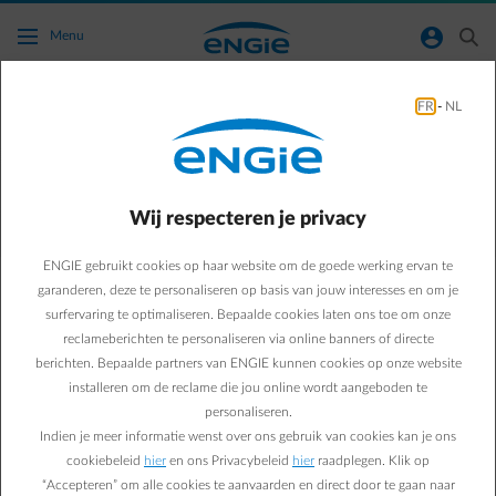
Ga naar de hoofdinhoud
normal-account-circle
search
Menu
FR
-
NL
Ik heb mijn factuur nog niet ontvangen. Hoe
komt dat?
Wij respecteren je privacy
Terug naar contactpagina
arrow-left
ENGIE gebruikt cookies op haar website om de goede werking ervan te
We raden je aan om in je
klantenzone
te controleren of je factuur al
is opgemaakt. Je kunt ook al je opgemaakte facturen terugvinden in
garanderen, deze te personaliseren op basis van jouw interesses en om je
je Smart App.
surfervaring te optimaliseren. Bepaalde cookies laten ons toe om onze
In principe duurt het 2 à 3 dagen alvorens je factuur zichtbaar is in
reclameberichten te personaliseren via online banners of directe
je klantenzone. Word je factuur bijvoorbeeld de 15de opgemaakt,
berichten. Bepaalde partners van ENGIE kunnen cookies op onze website
dan kan het tot de 18de duren alvorens je factuur zichtbaar is.
installeren om de reclame die jou online wordt aangeboden te
personaliseren.
De datum waarop we je afrekening of je voorschot opmaken kan je
Indien je meer informatie wenst over ons gebruik van cookies kan je ons
hier
ook raadplegen.
cookiebeleid
hier
en ons Privacybeleid
hier
raadplegen. Klik op
Voor een slotfactuur reken je op een termijn van 6 weken, te tellen
“Accepteren” om alle cookies te aanvaarden en direct door te gaan naar
vanaf het beëindigen van de leverovereenkomst.