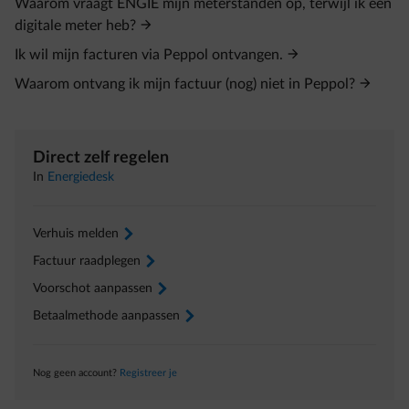
Waarom vraagt ENGIE mijn meterstanden op, terwijl ik een
digitale meter heb?
Ik wil mijn facturen via Peppol ontvangen.
Waarom ontvang ik mijn factuur (nog) niet in Peppol?
Direct zelf regelen
In
Energiedesk
Verhuis melden
arrow-right
Factuur raadplegen
arrow-right
Voorschot aanpassen
arrow-right
Betaalmethode aanpassen
arrow-right
Nog geen account?
Registreer je