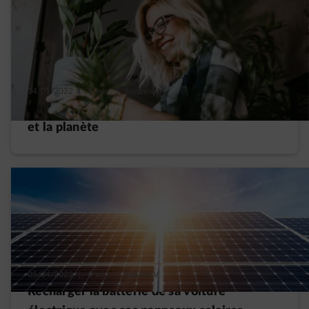
14/01/2022
|
1 min.
|
Suzanne M.
4 résolutions simples et positives pour vous
et la planète
05/04/2022
|
5 min.
|
Isabelle V.
Recharger la batterie de sa voiture