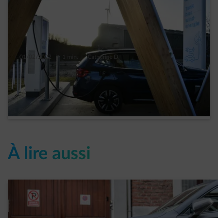
01/02/2022
|
1 min.
|
Catherine D.
Quand le vent recharge ultra rapidement
votre voiture électrique
Read more
À lire aussi