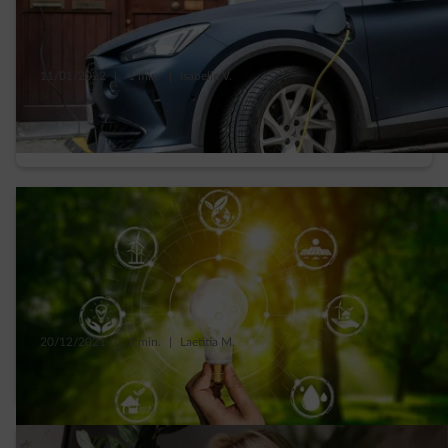
11/01/2022
|
1 min.
|
Isabelle V.
Je recharge ma voiture électrique en ville et
ça se passe bien !
20/12/2021
|
1 min.
|
Laetitia M.
Votre énergie verte est-elle renouvelable ?