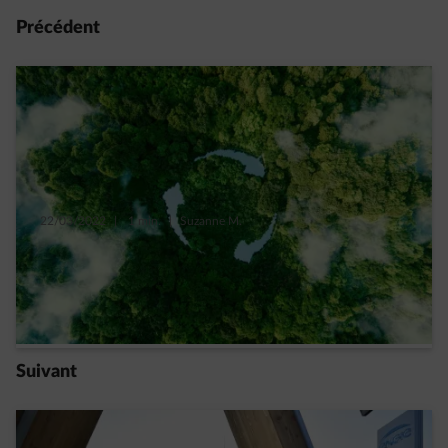
Précédent
22/03/2022
|
1 min.
|
Suzanne M.
Comment créer de « nouvelles » ressources
grâce au recyclage ?
Read more
Suivant