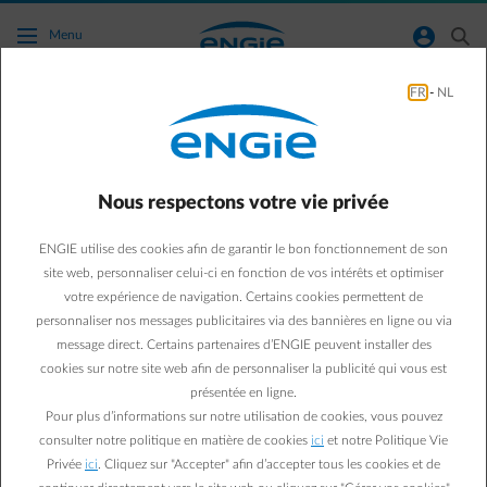
Accéder au contenu principal
normal-account-circle
search
Menu
FR
-
NL
Agir pour la planète
Green & Smart Home
Agir pour la planète
Nous respectons votre vie privée
Comment recharger votre
ENGIE utilise des cookies afin de garantir le bon fonctionnement de son
voiture électrique à la
site web, personnaliser celui-ci en fonction de vos intérêts et optimiser
votre expérience de navigation. Certains cookies permettent de
maison en toute
personnaliser nos messages publicitaires via des bannières en ligne ou via
message direct. Certains partenaires d’ENGIE peuvent installer des
tranquillité ?
cookies sur notre site web afin de personnaliser la publicité qui vous est
présentée en ligne.
Pour plus d’informations sur notre utilisation de cookies, vous pouvez
Isabelle V.
consulter notre politique en matière de cookies
ici
et notre Politique Vie
Communications expert - renewable, energy efficiency,
Privée
ici
. Cliquez sur "Accepter" afin d’accepter tous les cookies et de
green mobility