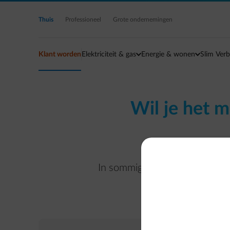
Ga naar de hoofdinhoud
Thuis
Professioneel
Grote ondernemingen
Klant worden
Elektriciteit & gas
Energie & wonen
Slim Verb
Wil je het m
In sommige gevallen is het n