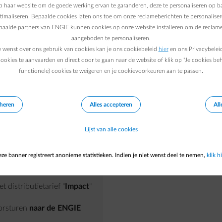
Meetregime 1
 haar website om de goede werking ervan te garanderen, deze te personaliseren op ba
ptimaliseren. Bepaalde cookies laten ons toe om onze reclameberichten te personaliser
arden door die gemeten
Dit meetregime is het stan
epaalde partners van ENGIE kunnen cookies op onze website installeren om de reclame
aangeboden te personaliseren.
Je meterstanden w
e wenst over ons gebruik van cookies kan je ons cookiebeleid
hier
en ons Privacybelei
ookies te aanvaarden en direct door te gaan naar de website of klik op "Je cookies be
doorgegeven aan j
functionele) cookies te weigeren en je cookievoorkeuren aan te passen.
elen.
Opgelet aan
Je kan je verbruik
e momenteel in
Wallonië
netbeheerder.
ment), moet je hiervan
eheren
Alles accepteren
All
appen naar het regime van
Lijst van alle cookies
e prijs
hebt.
ze banner registreert anonieme statistieken. Indien je niet wenst deel te nemen,
klik hi
ontract
t distributietarief "
Impact
"
oorsturen
naar de ENGIE