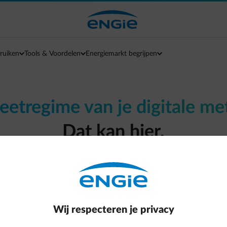
ruiken
Tools & Voordelen
Energiemarkt begrijpen
eetregime van je digitale me
Dat kan hier.
odig om van meetregime te veranderen. Je meterstan
frequentie doorgegeven aan je energieleverancier.
Wij respecteren je privacy