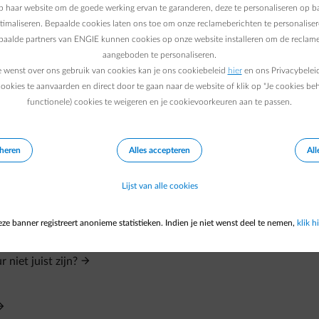
 kan je dit aanvragen via je klantenzone.
 haar website om de goede werking ervan te garanderen, deze te personaliseren op ba
ptimaliseren. Bepaalde cookies laten ons toe om onze reclameberichten te personaliser
epaalde partners van ENGIE kunnen cookies op onze website installeren om de reclame
aangeboden te personaliseren.
e wenst over ons gebruik van cookies kan je ons cookiebeleid
hier
en ons Privacybelei
ookies te aanvaarden en direct door te gaan naar de website of klik op "Je cookies be
functionele) cookies te weigeren en je cookievoorkeuren aan te passen.
eheren
Alles accepteren
All
Lijst van alle cookies
ze banner registreert anonieme statistieken. Indien je niet wenst deel te nemen,
klik hi
niet juist zijn?