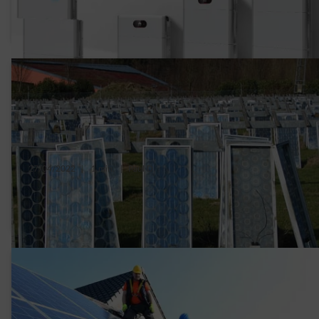
acheter ?
27/04/2022
|
1 min.
|
Paul D.
Comment les panneaux photovoltaïques
sont-ils recyclés ?