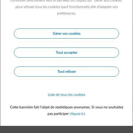
continuer directement vers le site web ou cliquez sur "Gérer vos cookies"
Faut-il alors réparer ou remplacer cette pièce maîtresse de
pour refuser tous les cookies (sauf fonctionnels) afin d’adapter vos
votre installation photovoltaïque ? Comment se rendre
préférences.
compte qu’il n’est plus au top ?
Gérer vos cookies
Tout accepter
Tout refuser
Liste de tous les cookies
Cette bannière fait l’objet de statistiques anonymes. Si vous ne souhaitez
pas participer
cliquez ici.