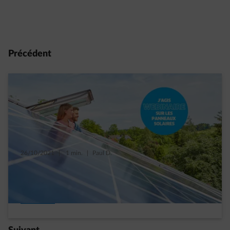
Précédent
26/10/2021
|
1 min.
|
Paul D.
Rentabilité des panneaux solaires : un
webinaire pour tout savoir
Read more