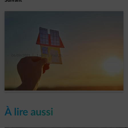
Suivant
06/09/2021
|
1 min.
|
Paul D.
Bien assurer vos panneaux photovoltaïques
en 5 questions
Read more
À lire aussi