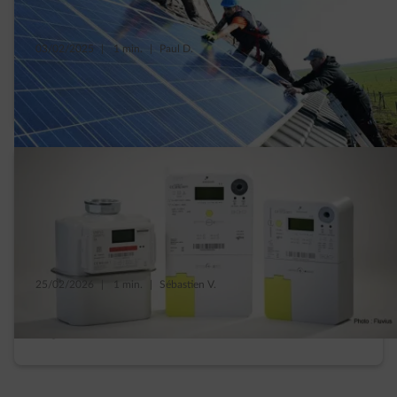
03/02/2025
|
1 min.
|
Paul D.
Tarif d’injection , comment distinguer le vrai
du faux ?
25/02/2026
|
1 min.
|
Sébastien V.
10 vrais ou faux à propos du compteur
digital