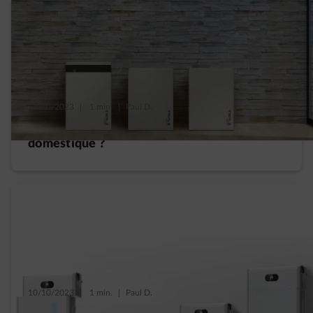
17/10/2023
|
1 min.
|
Paul D.
Est-il rentable d’acheter une batterie
domestique ?
10/10/2023
|
1 min.
|
Paul D.
Quelle taille de batterie domestique