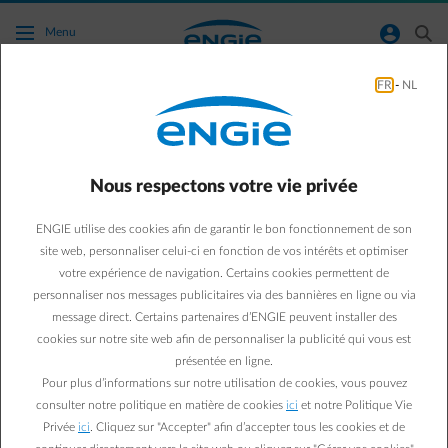
Accéder au contenu principal
normal-account-circle
search
Menu
FR
-
NL
Panneaux Solaires
Green & Smart Home
Panneaux solaires
Nous respectons votre vie privée
Peut-on réparer l’onduleur
ENGIE utilise des cookies afin de garantir le bon fonctionnement de son
de ses panneaux solaires ?
site web, personnaliser celui-ci en fonction de vos intérêts et optimiser
votre expérience de navigation. Certains cookies permettent de
personnaliser nos messages publicitaires via des bannières en ligne ou via
Paul D.
message direct. Certains partenaires d’ENGIE peuvent installer des
Expert énergie chez ENGIE
cookies sur notre site web afin de personnaliser la publicité qui vous est
14/01/2021
·
1 min
présentée en ligne.
Pour plus d’informations sur notre utilisation de cookies, vous pouvez
Un onduleur défectueux cause inévitablement une
consulter notre politique en matière de cookies
ici
et notre Politique Vie
Privée
ici
. Cliquez sur "Accepter" afin d’accepter tous les cookies et de
diminution de la production de vos panneaux solaires.