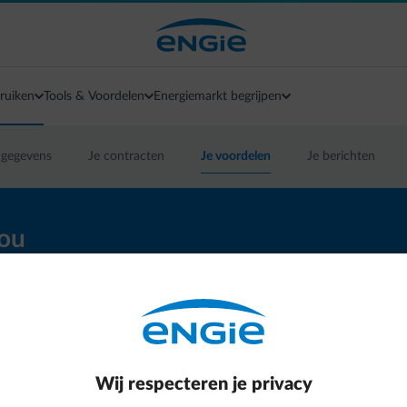
ruiken
Tools & Voordelen
Energiemarkt begrijpen
 gegevens
Je contracten
Je voordelen
Je berichten
jou
lusieve kortingen bij onze vele partners en
LED-lampen, A+ huishoudelijke apparaten, hulp
aanbod en begin nu met besparen!
Word nu
ole over je energieverbruik- én kosten.
Wij respecteren je privacy