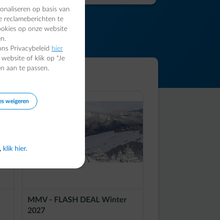
onaliseren op basis van
e reclameberichten te
ookies op onze website
n.
ns Privacybeleid
hier
website of klik op "Je
n aan te passen.
es weigeren
FLASH
,
klik hier.
MMV - FLASH DEAL Winter
2027