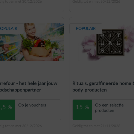
dig tot en met 30/12/2026
Geldig tot en met 30/12/2026
OPULAIR
POPULAIR
rrefour - het hele jaar jouw
Rituals, geraffineerde home 
odschappenpartner
body-producten
Op je vouchers
Op een selectie
2,5 %
15 %
producten
dig tot en met 30/12/2026
Geldig tot en met 21/11/2026