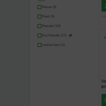
Types
Nieuw (3)
Flash (5)
Gel
Populair (10)
Eco Friendly (17)
impulse-leaf
Laatste kans (1)
Up
ge