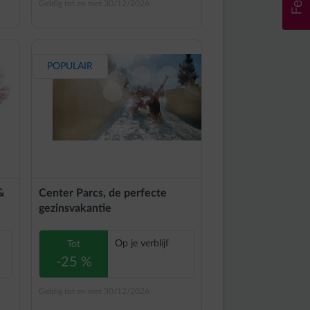
Geldig tot en met 30/12/2026
POPULAIR
&
Center Parcs, de perfecte
gezinsvakantie
Op je verblijf
Tot
-25 %
Geldig tot en met 30/12/2026