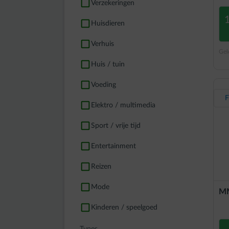
Verzekeringen
Huisdieren
Verhuis
Gel
Huis / tuin
Voeding
Elektro / multimedia
Sport / vrije tijd
Entertainment
Reizen
Mode
MM
Kinderen / speelgoed