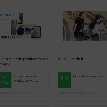
OPULAIR
 een selectie producten van
Nike, Just do it !
msung
Op een selectie
Op je Nike vouchers
Tot
5 %
producten van
-30%
Samsung
dig tot en met 30/12/2026
Geldig tot en met 30/12/2026