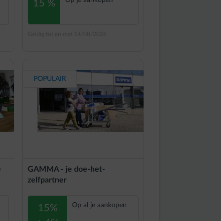
Op je aankopen
15 %
Geldig tot en met 14/08/2026
POPULAIR
e
GAMMA - je doe-het-
zelfpartner
Op al je aankopen
15%