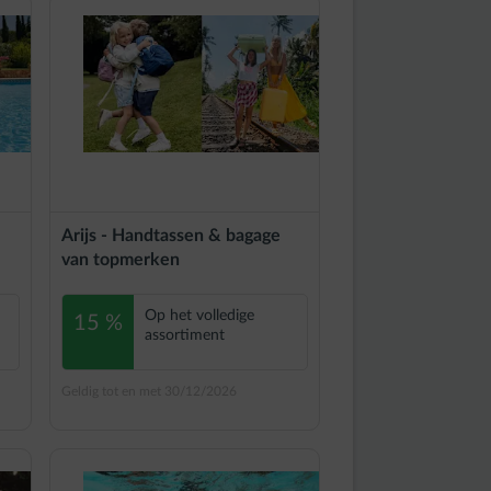
Arijs - Handtassen & bagage
van topmerken
Op het volledige
15 %
assortiment
Geldig tot en met 30/12/2026