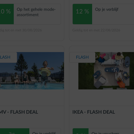
Op het gehele mode-
Op je verblijf
10 %
12 %
assortiment
dig tot en met 30/08/2026
Geldig tot en met 22/08/2026
FLASH
FLASH
V - FLASH DEAL
IKEA - FLASH DEAL