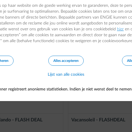
 op haar website om de goede werking ervan te garanderen, deze te pers
m je surfervaring te optimaliseren. Bepaalde cookies laten ons toe om onz
line banners of directe berichten. Bepaalde partners van ENGIE kunnen c
nstalleren om de reclame die jou online wordt aangeboden te personalisere
matie wenst over ons gebruik van cookies kan je ons cookiebeleid
hier
en o
Accepteren” om alle cookies te aanvaarden en direct door te gaan naar de 
" om alle (behalve functionele) cookies te weigeren en je cookievoorkeure
voordelen
eheren
Alles accepteren
All
FLASH
FLASH
Lijst van alle cookies
ner registreert anonieme statistieken. Indien je niet wenst deel te nemen
lando - FLASH DEAL
Vacansoleil - FLASHDEAL