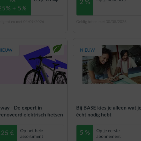
Op je verblijf
Op je vouchers
Tot
2 %
25% + 5%
dig tot en met 04/09/2026
Geldig tot en met 30/08/2026
impulse-leaf
NIEUW
NIEUW
way - De expert in
Bij BASE kies je alleen wat j
renoveerd elektrisch fietsen
écht nodig hebt
Op het hele
Op je eerste
5 %
125 €
assortiment
abonnement