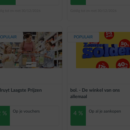
dig tot en met 30/12/2026
Geldig tot en met 30/12/2026
OPULAIR
POPULAIR
lruyt Laagste Prijzen
bol. - De winkel van ons
allemaal
Op je vouchers
Op al je aankopen
2 %
4 %