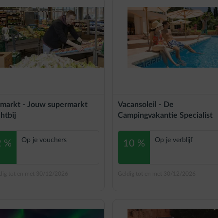
markt - Jouw supermarkt
Vacansoleil - De
htbij
Campingvakantie Specialist
Op je vouchers
Op je verblijf
2 %
10 %
dig tot en met 30/12/2026
Geldig tot en met 30/12/2026