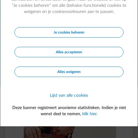
Word nu klant om van deze kortingen te kunnen
"Je cookies beheren" om alle (behalve functionele) cookies te
profiteren.
weigeren en je cookievoorkeuren aan te passen.
Klant worden
Je cookies beheren
Alles accepteren
search
Alles weigeren
Filter
Lijst van alle cookies
229 voordelen
Deze banner registreert anonieme statistieken. Indien je niet
wenst deel te nemen,
klik hier.
FLASH