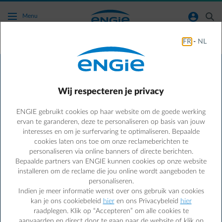
Ga naar de hoofdinhoud
normal-account-circle
search
Menu
FR
-
NL
Je voordelen
Voordelen speciaal voor jou
Wij respecteren je privacy
Ben je op zoek naar een goeie deal?
Profiteer van exclusieve
kortingen bij onze vele partners en bespaar op je energie
ENGIE gebruikt cookies op haar website om de goede werking
ervan te garanderen, deze te personaliseren op basis van jouw
met onze aanbiedingen voor LED-lampen, A+ huishoudelijke
interesses en om je surfervaring te optimaliseren. Bepaalde
apparaten, hulp bij werken in je huis en zoveel meer... Bekijk
cookies laten ons toe om onze reclameberichten te
ons aanbod en begin nu met besparen!
personaliseren via online banners of directe berichten.
Bepaalde partners van ENGIE kunnen cookies op onze website
Bespaar energie en geld met de Smart App
installeren om de reclame die jou online wordt aangeboden te
Ontdek de
Smart App
en krijg zo de volledige controle over
personaliseren.
je energieverbruik- én kosten.
Indien je meer informatie wenst over ons gebruik van cookies
kan je ons cookiebeleid
hier
en ons Privacybeleid
hier
raadplegen. Klik op “Accepteren” om alle cookies te
Nog geen klant?
aanvaarden en direct door te gaan naar de website of klik op