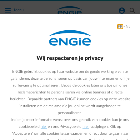
Ga naar de hoofdinhoud
normal-account-circle
search
Menu
FR
-
NL
Groener Leven
Green & Smart Home
Groener leven
Wij respecteren je privacy
Zo bouw je zelf een
ENGIE gebruikt cookies op haar website om de goede werking ervan te
insectenhotel met het
garanderen, deze te personaliseren op basis van jouw interesses en om je
surfervaring te optimaliseren. Bepaalde cookies laten ons toe om onze
hele gezin
reclameberichten te personaliseren via online banners of directe
berichten. Bepaalde partners van ENGIE kunnen cookies op onze website
installeren om de reclame die jou online wordt aangeboden te
Suzanne M.
personaliseren.
13/03/2025
·
1 min
Indien je meer informatie wenst over ons gebruik van cookies kan je ons
cookiebeleid
hier
en ons Privacybeleid
hier
raadplegen. Klik op
Bijen, lieveheersbeestjes, vlinders, … al die diertjes zijn
“Accepteren” om alle cookies te aanvaarden en direct door te gaan naar