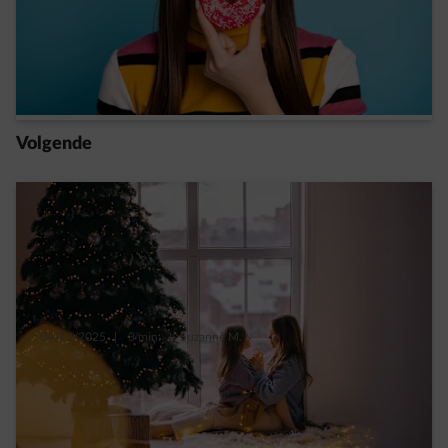
Net als de verborgen suikers in onze
voeding speelt CO2 graag verstoppertje
Read more
Volgende
04/12/2025
|
3 min.
|
Suzanne M.
A Slow Christmas, want wie duurzaam feest,
geniet meer
Read more