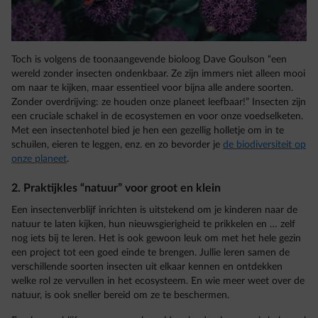
Toch is volgens de toonaangevende bioloog Dave Goulson “een
wereld zonder insecten ondenkbaar. Ze zijn immers niet alleen mooi
om naar te kijken, maar essentieel voor bijna alle andere soorten.
Zonder overdrijving: ze houden onze planeet leefbaar!” Insecten zijn
een cruciale schakel in de ecosystemen en voor onze voedselketen.
Met een insectenhotel bied je hen een gezellig holletje om in te
schuilen, eieren te leggen, enz. en zo bevorder je
de biodiversiteit op
onze planeet
.
2. Praktijkles “natuur” voor groot en klein
Een insectenverblijf inrichten is uitstekend om je kinderen naar de
natuur te laten kijken, hun nieuwsgierigheid te prikkelen en … zelf
nog iets bij te leren. Het is ook gewoon leuk om met het hele gezin
een project tot een goed einde te brengen. Jullie leren samen de
verschillende soorten insecten uit elkaar kennen en ontdekken
welke rol ze vervullen in het ecosysteem. En wie meer weet over de
natuur, is ook sneller bereid om ze te beschermen.