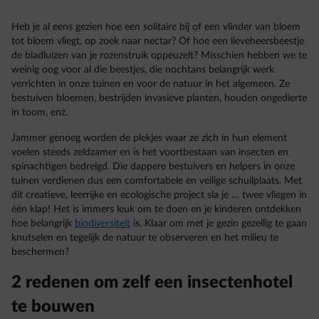
Heb je al eens gezien hoe een solitaire bij of een vlinder van bloem
tot bloem vliegt, op zoek naar nectar? Of hoe een lieveheersbeestje
de bladluizen van je rozenstruik oppeuzelt? Misschien hebben we te
weinig oog voor al die beestjes, die nochtans belangrijk werk
verrichten in onze tuinen en voor de natuur in het algemeen. Ze
bestuiven bloemen, bestrijden invasieve planten, houden ongedierte
in toom, enz.
Jammer genoeg worden de plekjes waar ze zich in hun element
voelen steeds zeldzamer en is het voortbestaan van insecten en
spinachtigen bedreigd. Die dappere bestuivers en helpers in onze
tuinen verdienen dus een comfortabele en veilige schuilplaats. Met
dit creatieve, leerrijke en ecologische project sla je … twee vliegen in
één klap! Het is immers leuk om te doen en je kinderen ontdekken
hoe belangrijk
biodiversiteit
is. Klaar om met je gezin gezellig te gaan
knutselen en tegelijk de natuur te observeren en het milieu te
beschermen?
2 redenen om zelf een insectenhotel
te bouwen