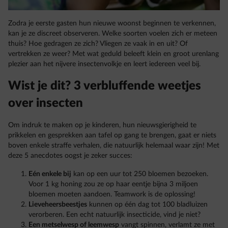
Zodra je eerste gasten hun nieuwe woonst beginnen te verkennen,
kan je ze discreet observeren. Welke soorten voelen zich er meteen
thuis? Hoe gedragen ze zich? Vliegen ze vaak in en uit? Of
vertrekken ze weer? Met wat geduld beleeft klein en groot urenlang
plezier aan het nijvere insectenvolkje en leert iedereen veel bij.
Wist je dit? 3 verbluffende weetjes
over insecten
Om indruk te maken op je kinderen, hun nieuwsgierigheid te
prikkelen en gesprekken aan tafel op gang te brengen, gaat er niets
boven enkele straffe verhalen, die natuurlijk helemaal waar zijn! Met
deze 5 anecdotes oogst je zeker succes:
Eén enkele bij
kan op een uur tot 250 bloemen bezoeken.
Voor 1 kg honing zou ze op haar eentje bijna 3 miljoen
bloemen moeten aandoen. Teamwork is de oplossing!
Lieveheersbeestjes
kunnen op één dag tot 100 bladluizen
verorberen. Een echt natuurlijk insecticide, vind je niet?
Een metselwesp of leemwesp
vangt spinnen, verlamt ze met