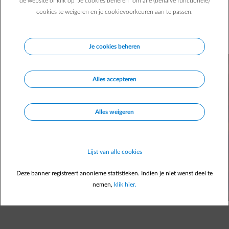
essentieel voor ons ecosysteem. Dus waarom zou je ze
de website of klik op "Je cookies beheren" om alle (behalve functionele)
cookies te weigeren en je cookievoorkeuren aan te passen.
geen handje helpen? Ontdek hoe je zelf een insectenhotel
maakt en meteen je hele gezin toont hoe belangrijk
biodiversiteit is.
Je cookies beheren
Alles accepteren
Alles weigeren
Lijst van alle cookies
Deze banner registreert anonieme statistieken. Indien je niet wenst deel te
nemen,
klik hier.