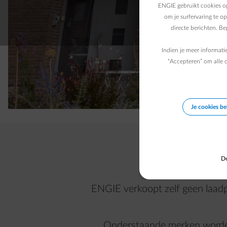
ENGIE gebruikt cookies op
om je surfervaring te o
directe berichten. B
Indien je meer informati
“Accepteren” om alle c
Thuis opladen met je eigen laad
Je cookies b
De
ENGIE verkoopt zelf geen laadp
Onderstaande merken worden