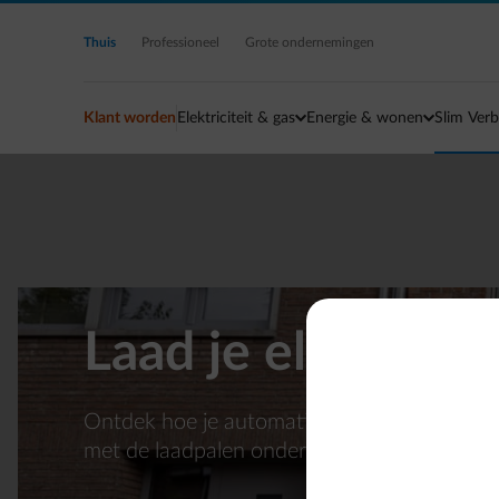
Ga naar de hoofdinhoud
Thuis
Professioneel
Grote ondernemingen
Klant worden
Elektriciteit & gas
Energie & wonen
Slim Verb
Laad je elektrisc
Ontdek hoe je automatisch thuis goedkoop
met de laadpalen ondertsteund om slim te