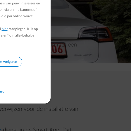
sis van jouw interesses en
en via online banners of
 die jou online wordt
d
hier
raadplegen. Klik op
heren" om alle (behalve
tot
10 keer sneller
dan met een
es weigeren
er.
rwijzen voor de installatie van
e
-dienst in de Smart App. Dat