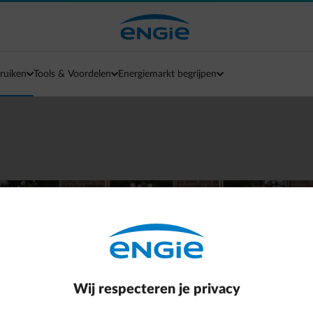
ruiken
Tools & Voordelen
Energiemarkt begrijpen
he wagen voordelig th
 kan opladen
 laden met de ENGIE Smart App.
Wij respecteren je privacy