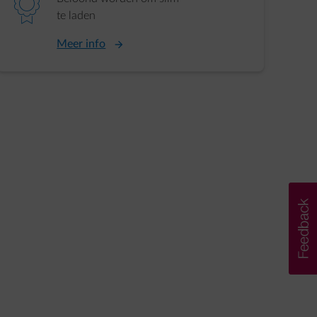
element-ribbon
te laden
Meer info