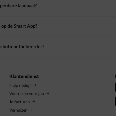
openbare laadpaal?
n op de Smart App?
stributienetbeheerder?
Klantendienst
Hulp nodig?
Voordelen voor jou
Je facturen
Verhuizen