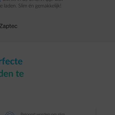
 laden. Slim én gemakkelijk!
rfecte
den te
Beloond worden om slim