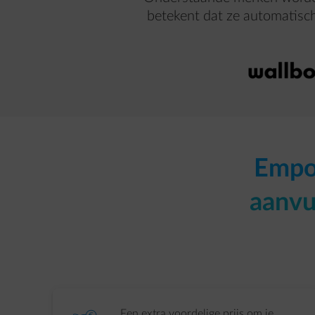
betekent dat ze automatisch
Empow
aanvu
Een extra voordelige prijs om je