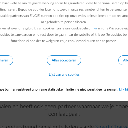
 haar website om de goede werking ervan te garanderen, deze te personaliseren op ba
ptimaliseren. Bepaalde cookies laten ons toe om onze reclameberichten te personaliser
epaalde partners van ENGIE kunnen cookies op onze website installeren om de reclame
aangeboden te personaliseren.
e wenst over ons gebruik van cookies kan je ons cookiebeleid
hier
en ons Privacybelei
ookies te aanvaarden en direct door te gaan naar de website of klik op "Je cookies be
functionele) cookies te weigeren en je cookievoorkeuren aan te passen.
paal is tot
40% goedkoper
dan publiek laden, en is 
normaal stopcontact laden. Een slimme keuze dus.
eheren
Alles accepteren
All
Lijst van alle cookies
Welke laadpaal kiezen?
ze banner registreert anonieme statistieken. Indien je niet wenst deel te nemen,
klik hi
alen en heeft ook geen partner waarnaar we je doorve
een laadpaal.
 ondersteund om slim te laden via de
Smart Charg