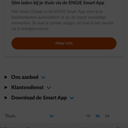
Slim laden bij je thuis via de ENGIE Smart App
Met Smart Charge in de ENGIE Smart App stem je je
laadmomenten automatisch af op de meest voordelige
momenten. Zo laad je zonder zorgen, en haal je het meeste
uit je energiecontract
Meer info
Ons aanbod
Klantendienst
Download de Smart App
Selecteer uw profiel
Als u de selectie wijzigt, gaat u naar een nieuwe pagina
Schakel over naar Frans
Schakel over naar Ned
Schakel over na
FR
NL
DE