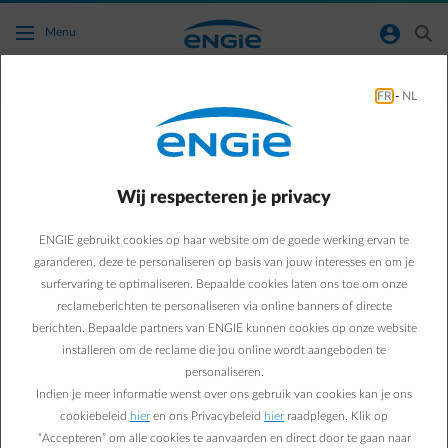
Ga naar de hoofdinhoud
normal-account-circle
search
Menu
Thuisladen
FR
-
NL
Thuis laden
Thuis je elektrische wagen opladen is
Wij respecteren je privacy
comfortabel, voordelig en verrassend eenvoudig.
Met de juiste oplossing haal je het maximale uit
ENGIE gebruikt cookies op haar website om de goede werking ervan te
elke laadbeurt, afgestemd op jouw verbruik en
garanderen, deze te personaliseren op basis van jouw interesses en om je
levensstijl.
surfervaring te optimaliseren. Bepaalde cookies laten ons toe om onze
reclameberichten te personaliseren via online banners of directe
berichten. Bepaalde partners van ENGIE kunnen cookies op onze website
installeren om de reclame die jou online wordt aangeboden te
personaliseren.
Indien je meer informatie wenst over ons gebruik van cookies kan je ons
cookiebeleid
hier
en ons Privacybeleid
hier
raadplegen. Klik op
“Accepteren” om alle cookies te aanvaarden en direct door te gaan naar