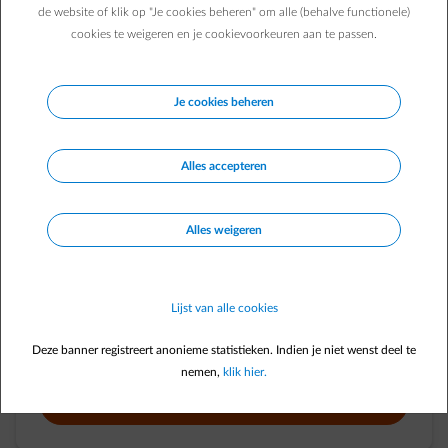
de website of klik op "Je cookies beheren" om alle (behalve functionele)
cookies te weigeren en je cookievoorkeuren aan te passen.
Je cookies beheren
Alles accepteren
Laadpaal voor je woning
Alles weigeren
ENGIE beveelt de slimme laadoplossingen van
D’Ieteren
Energy
aan voor bij jou thuis. Zo kies je voor een
betrouwbare en toekomstgerichte laadoplossing, afgestemd
Lijst van alle cookies
op jouw situatie.
Deze banner registreert anonieme statistieken. Indien je niet wenst deel te
nemen,
klik hier.
Meer info