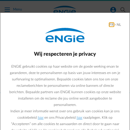
Ga naar de hoofdinhoud
normal-account-circle
search
Menu
FR
-
NL
Ons aanbod
Klantendienst
Download de Smart App
Wij respecteren je privacy
Selecteer uw profiel
Als u de selectie wijzigt, gaat u naar een nieuwe pagina
ENGIE gebruikt cookies op haar website om de goede werking ervan te
Schakel over naar Frans
Schakel over naar N
FR
NL
garanderen, deze te personaliseren op basis van jouw interesses en om je
surfervaring te optimaliseren. Bepaalde cookies laten ons toe om onze
© Electrabel nv
Onze voorwaarden
Je privacy
Jobs
Leveranciers
Partner
reclameberichten te personaliseren via online banners of directe
Over ENGIE
Cookiebeleid
berichten. Bepaalde partners van ENGIE kunnen cookies op onze website
installeren om de reclame die jou online wordt aangeboden te
personaliseren.
Indien je meer informatie wenst over ons gebruik van cookies kan je ons
cookiebeleid
hier
en ons Privacybeleid
hier
raadplegen. Klik op
“Accepteren” om alle cookies te aanvaarden en direct door te gaan naar