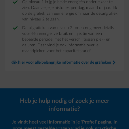
Op niveau 1 krijg je beide energieën onder elkaar te
zien. Daar zie je je historiek per dag, maand of jaar. Tik
op de grafiek van één energie om naar de detailgrafiek
van niveau 2 te gaan.
Detailgrafieken van niveau 2 tonen nog meer details
voor één energie: verbruik en injectie van een
bepaalde periode, met het verschil tussen piek- en
daluren. Daar vind je ook informatie over je
maandpieken voor het capaciteitstarief.
Klik hier voor alle belangrijke informatie over de grafieken
arrow-right
Heb je hulp nodig of zoek je meer
informatie?
Je vindt heel veel informatie in je
'Profiel' pagina
. In
onze meest gestelde vragen vind je ook praktische