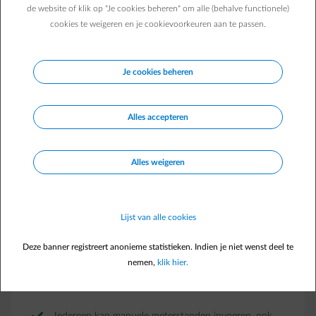
de website of klik op "Je cookies beheren" om alle (behalve functionele)
cookies te weigeren en je cookievoorkeuren aan te passen.
Je cookies beheren
Alles accepteren
Alles weigeren
Lijst van alle cookies
Deze banner registreert anonieme statistieken. Indien je niet wenst deel te
In één oogopslag, je afname, injectie en
nemen,
klik hier.
gasverbruik op het startscherm