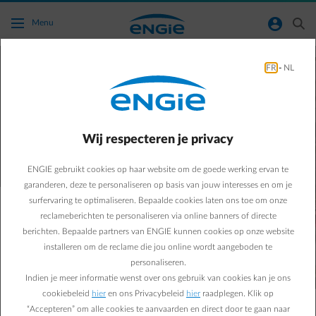
Ga naar de hoofdinhoud
normal-account-circle
search
Menu
Alles wat je over 'Je verbruik'
FR
-
NL
moet weten
Wij respecteren je privacy
ENGIE gebruikt cookies op haar website om de goede werking ervan te
garanderen, deze te personaliseren op basis van jouw interesses en om je
surfervaring te optimaliseren. Bepaalde cookies laten ons toe om onze
reclameberichten te personaliseren via online banners of directe
berichten. Bepaalde partners van ENGIE kunnen cookies op onze website
installeren om de reclame die jou online wordt aangeboden te
personaliseren.
Indien je meer informatie wenst over ons gebruik van cookies kan je ons
cookiebeleid
hier
en ons Privacybeleid
hier
raadplegen. Klik op
“Accepteren” om alle cookies te aanvaarden en direct door te gaan naar