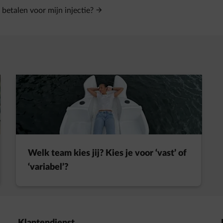
 betalen voor mijn injectie?
t in een nieuw tabblad
Welk team kies jij? Kies je voor ‘vast’ of
‘variabel’?