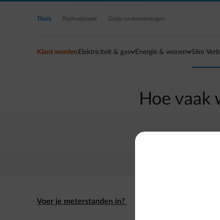
Ga naar de hoofdinhoud
Thuis
Professioneel
Grote ondernemingen
Klant worden
Elektriciteit & gas
Energie & wonen
Slim Verb
Hoe vaak 
Voer je meterstanden in?