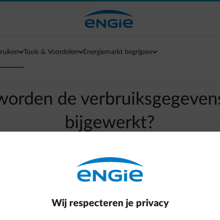
ruiken
Tools & Voordelen
Energiemarkt begrijpen
worden de verbruiksgegevens
bijgewerkt?
arrow-left
Terug naar contactpagina
Wij respecteren je privacy