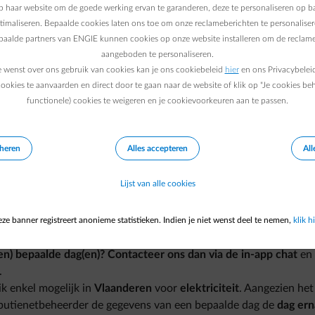
en nieuwe meterstand in de app invoert.
 haar website om de goede werking ervan te garanderen, deze te personaliseren op ba
ptimaliseren. Bepaalde cookies laten ons toe om onze reclameberichten te personaliser
epaalde partners van ENGIE kunnen cookies op onze website installeren om de reclame
omatische verbruiksgegevens geactiveerd?
aangeboden te personaliseren.
e wenst over ons gebruik van cookies kan je ons cookiebeleid
hier
en ons Privacybelei
etbeheerder die gegevens naar ENGIE automatisch stuurt, zullen 
ookies te aanvaarden en direct door te gaan naar de website of klik op "Je cookies be
functionele) cookies te weigeren en je cookievoorkeuren aan te passen.
n. Dit gebeurt aan het begin van een nieuwe maand, maar er is
schikbaar zijn.
eerder:
voor het ogenblik enkel mogelijk bij de
eheren
Alles accepteren
All
utienetbeheerders bieden het niet aan. ENGIE krijgt
één keer per
vens
van Fluvius
. Dit gebeurt
niet op een vast tijdstip
, is
niet
Lijst van alle cookies
ig bepaald door Fluvius
.
ns gaat, stuurt Fluvius de gegevens van een bepaalde dag met
worden dus normaal gezien elke dag bijgewerkt, maar het kan ook
ze banner registreert anonieme statistieken. Indien je niet wenst deel te nemen,
klik hi
en) bepaalde dag(en)? Contacteer ons dan via de in-app chat
en 
.
k enkel mogelijk in
Vlaanderen
voor
elektriciteit
. Aangezien he
tributienetbeheerder de gegevens van een bepaalde dag de
dag ern