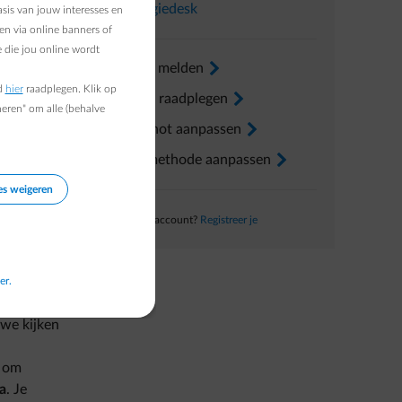
In
Energiedesk
sis van jouw interesses en
en via online banners of
 die jou online wordt
Verhuis melden
arrow-right
d
hier
raadplegen. Klik op
Factuur raadplegen
arrow-right
je
heren" om alle (behalve
Voorschot aanpassen
arrow-right
 geen
Betaalmethode aanpassen
arrow-right
es weigeren
 dag
de
Nog geen account?
Registreer je
 tot 3
er.
we kijken
t om
a
. Je