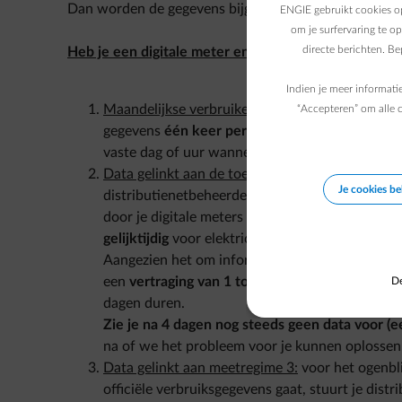
Dan worden de gegevens bijgewerkt telkens keer je e
ENGIE gebruikt cookies op
om je surfervaring te o
directe berichten. B
Heb je een digitale meter en heb je één van de aut
Indien je meer informati
Maandelijkse verbruiken:
indien je distributien
“Accepteren” om alle c
gegevens
één keer per maand bijgewerkt
worde
vaste dag of uur wanneer je nieuwe gegevens be
Data gelinkt aan de toestemming aan de netbeh
Je cookies b
distributienetbeheerder
Fluvius,
andere distrib
door je digitale meters gemeten verbruiksgege
gelijktijdig
voor elektriciteit en gas, en is
volled
Aangezien het om informatieve verbruiksgegeve
een
vertraging van 1 tot 3 dagen
. Je gegevens 
De
dagen duren.
Zie je na 4 dagen nog steeds geen data voor (e
na of we het probleem voor je kunnen oplossen
Data gelinkt aan meetregime 3:
voor het ogenbli
officiële verbruiksgegevens gaat, stuurt je dis