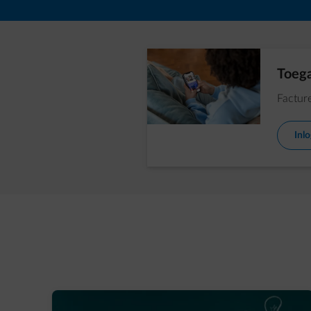
Toega
Facture
Inl