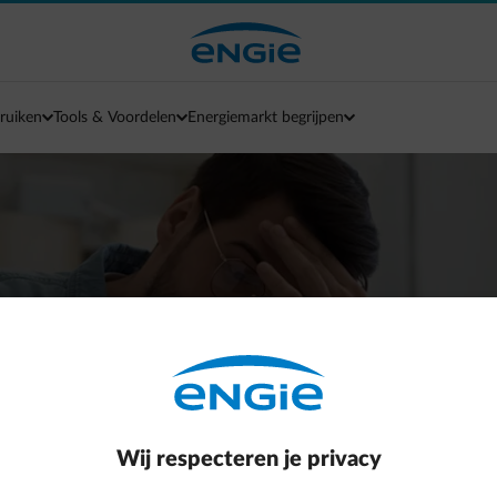
ruiken
Tools & Voordelen
Energiemarkt begrijpen
prijzen, wat is de im
e contract?
Wij respecteren je privacy
hoe je zelf de impact op je factuur kan beperken.