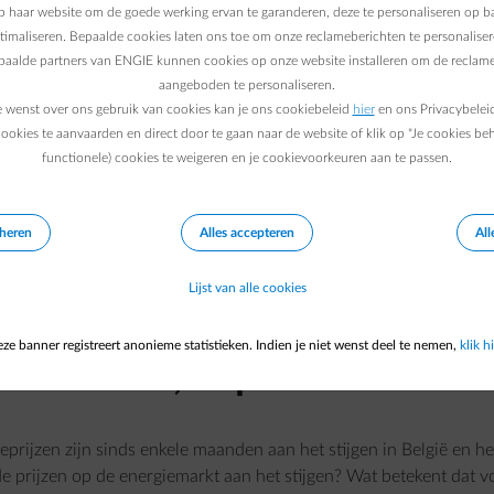
 haar website om de goede werking ervan te garanderen, deze te personaliseren op ba
ptimaliseren. Bepaalde cookies laten ons toe om onze reclameberichten te personaliser
epaalde partners van ENGIE kunnen cookies op onze website installeren om de reclame
aangeboden te personaliseren.
e wenst over ons gebruik van cookies kan je ons cookiebeleid
hier
en ons Privacybelei
ookies te aanvaarden en direct door te gaan naar de website of klik op "Je cookies be
functionele) cookies te weigeren en je cookievoorkeuren aan te passen.
eheren
Alles accepteren
All
Lijst van alle cookies
Stijgende energieprijzen:
ze banner registreert anonieme statistieken. Indien je niet wenst deel te nemen,
klik hi
oorzaak, impact en advies
eprijzen zijn sinds enkele maanden aan het stijgen in België en he
e prijzen op de energiemarkt aan het stijgen? Wat betekent dat v