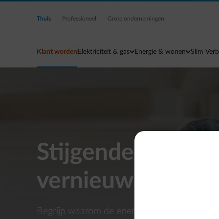
Ga naar de hoofdinhoud
Thuis
Professioneel
Grote ondernemingen
Klant worden
Elektriciteit & gas
Energie & wonen
Slim Verb
Stijgende energie
vernieuwing van j
Begrijp waarom de energieprijzen stijgen en 