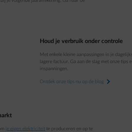
 bij je volgende jaarafrekening. Ga naar de
Houd je verbruik onder controle
Met enkele kleine aanpassingen in je dagelijk
lagere factuur. Ga aan de slag met onze tips e
inspanningen.
Ontdek onze tips nu op de blog
arrow-right
markt
 om
je eigen elektriciteit
te produceren en op te