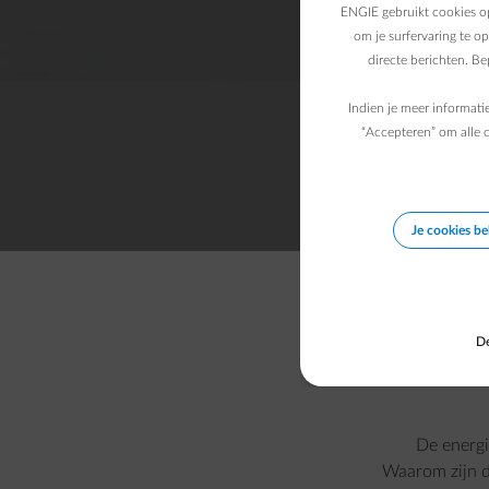
ENGIE gebruikt cookies op
om je surfervaring te o
directe berichten. B
Indien je meer informati
“Accepteren” om alle c
Je cookies b
De
De energi
Waarom zijn d