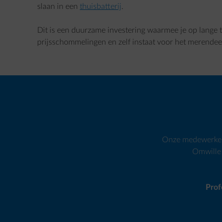
slaan in een
thuisbatterij
.
Dit is een duurzame investering waarmee je op lange t
prijsschommelingen en zelf instaat voor het merendeel
Onze medewerkers 
Omwille 
Prof