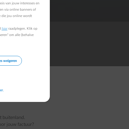
sis van jouw interesses en
en via online banners of
 die jou online wordt
d
hier
raadplegen. Klik op
heren" om alle (behalve
es weigeren
er.
t buitenland.
oor jouw factuur?