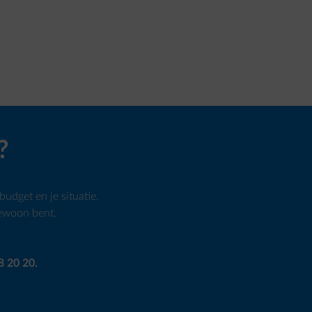
?
udget en je situatie.
gewoon bent.
8 20 20.