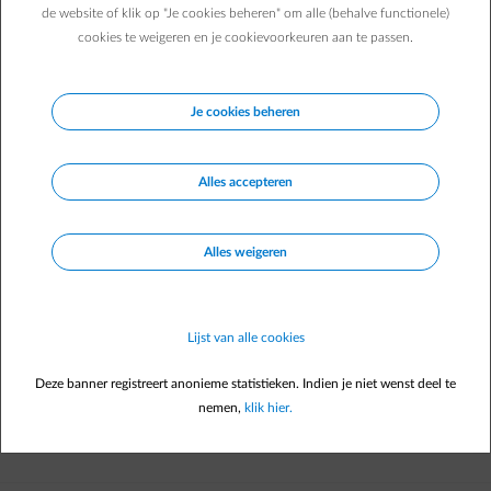
de website of klik op "Je cookies beheren" om alle (behalve functionele)
Het spijt ons te vernemen dat jouw
cookies te weigeren en je cookievoorkeuren aan te passen.
financieringsaanvraag niet aanvaard werd door
BEOBANK. Wens je de aankoop alsnog verder te zetten
zonder financiering, dan kan je dit doen via de e-mail,
Je cookies beheren
die je zo dadelijk zult ontvangen.
Alles accepteren
Kredietgever: Beobank NV/SA, Koning Albert II-laan 2, 1000 Brussel, BTW BE
0401.517.147 RPR Brussel, IBAN: BE77 9545 4622 6142.
Kredietbemiddelaar, Agent in een nevenfunctie: Electrabel nv, Simón
Alles weigeren
Bolívarlaan 36, 1000 Brussel, BTW BE 0403.170.701 RPR Brussel, IBAN: BE46
0003 2544 8336.
Lijst van alle cookies
Ons aanbod
Deze banner registreert anonieme statistieken. Indien je niet wenst deel te
Klantendienst
nemen,
klik hier.
Download de Smart App