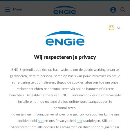
Ga naar de hoofdinhoud
normal-account-circle
search
Menu
FR
-
NL
Jouw financieringsaanvraag
werd geweigerd
Wij respecteren je privacy
ENGIE gebruikt cookies op haar website om de goede werking ervan te
garanderen, deze te personaliseren op basis van jouw interesses en om je
surfervaring te optimaliseren. Bepaalde cookies laten ons toe om onze
reclameberichten te personaliseren via online banners of directe
berichten. Bepaalde partners van ENGIE kunnen cookies op onze website
installeren om de reclame die jou online wordt aangeboden te
personaliseren.
Indien je meer informatie wenst over ons gebruik van cookies kan je ons
cookiebeleid
hier
en ons Privacybeleid
hier
raadplegen. Klik op
“Accepteren” om alle cookies te aanvaarden en direct door te gaan naar