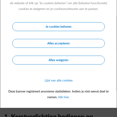
Sweet&Smart home de kerstman met deze 4 perfecte
de website of klik op "Je cookies beheren" om alle (behalve functionele)
slimme verlichtingsoplossingen.
cookies te weigeren en je cookievoorkeuren aan te passen.
Je cookies beheren
Alles accepteren
Alles weigeren
Lijst van alle cookies
Deze banner registreert anonieme statistieken. Indien je niet wenst deel te
nemen,
klik hier.