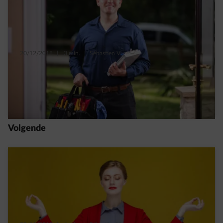
20/12/2018
|
3 min.
|
Sébastien V.
Hoe vind je een verwarmingsinstallateur,
een elektricien, een loodgieter, …?
Read more
Volgende