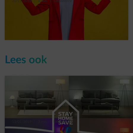
20/11/2018
|
4 min.
|
Sébastien V.
9 dingen die je niet in de hand hebt, 9
oplossingen
Read more
Lees ook
13/01/2019
|
3 min.
|
Sébastien V.
Welke ledlamp in welke kamer?