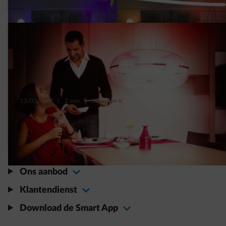
13/03/2017
|
2 min.
|
Sébastien V.
Je huis verlichten met slimme led
verlichting
Ons aanbod
Klantendienst
Download de Smart App