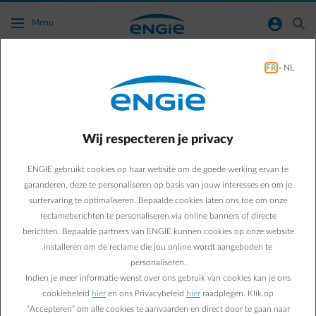
Ga naar de hoofdinhoud
normal-account-circle
search
Menu
Allerlei
FR
-
NL
Green & Smart Home
Allerlei
Ga dit jaar voor slimme
Wij respecteren je privacy
kerstverlichting
ENGIE gebruikt cookies op haar website om de goede werking ervan te
garanderen, deze te personaliseren op basis van jouw interesses en om je
surfervaring te optimaliseren. Bepaalde cookies laten ons toe om onze
Sébastien V.
reclameberichten te personaliseren via online banners of directe
berichten. Bepaalde partners van ENGIE kunnen cookies op onze website
03/12/2018
·
3 min
installeren om de reclame die jou online wordt aangeboden te
personaliseren.
Bij Kerstmis horen magische lichtjes. Maar ben jij het ook
Indien je meer informatie wenst over ons gebruik van cookies kan je ons
beu om achter de kerstboom te moeten kruipen om de
cookiebeleid
hier
en ons Privacybeleid
hier
raadplegen. Klik op
kerstverlichting aan te steken? Gelukkig helpt
“Accepteren” om alle cookies te aanvaarden en direct door te gaan naar