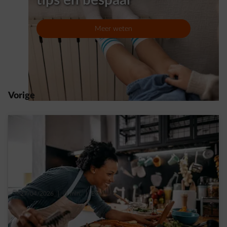
Meer weten
Vorige
27/04/2026
|
1 min.
|
Eva
Meal prepping: op zondag 2 uur kokkerellen
voor een hele week gemoedsrust