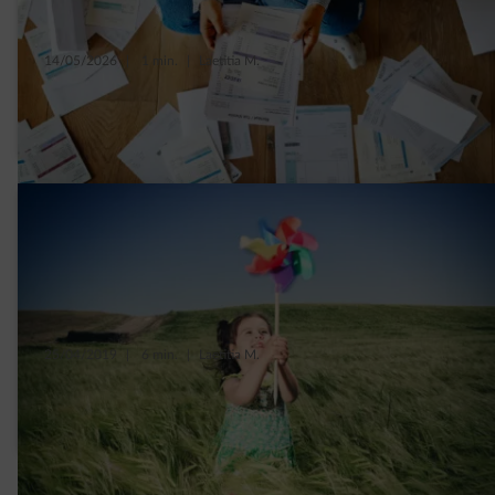
14/05/2026
|
1 min.
|
Laetitia M.
Waar betaal je voor op je stroomfactuur in
Brussel?
25/04/2019
|
6 min.
|
Laetitia M.
Groene energie: kiezen, produceren,
investeren