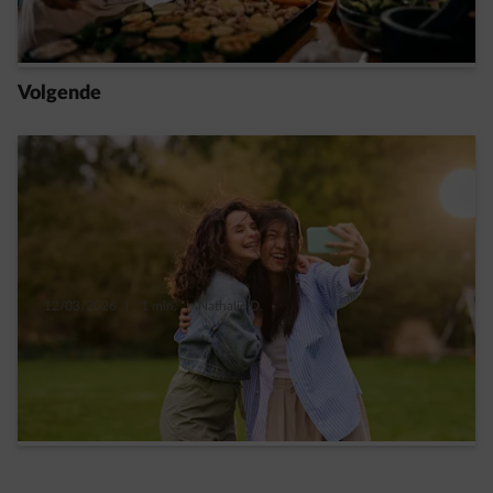
Read more
Volgende
12/03/2026
|
1 min.
|
Nathalie D.
Happy Hours, het geheim achter de 100%
gratis elektriciteit van ENGIE
Read more