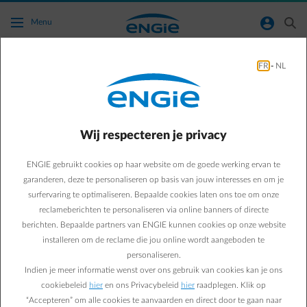
Ga naar de hoofdinhoud
normal-account-circle
search
Menu
Allerlei
FR
-
NL
Green & Smart Home
Allerlei
Wat zit er in je
Wij respecteren je privacy
energiefactuur in
ENGIE gebruikt cookies op haar website om de goede werking ervan te
garanderen, deze te personaliseren op basis van jouw interesses en om je
Wallonië?
surfervaring te optimaliseren. Bepaalde cookies laten ons toe om onze
reclameberichten te personaliseren via online banners of directe
berichten. Bepaalde partners van ENGIE kunnen cookies op onze website
Laetitia M.
installeren om de reclame die jou online wordt aangeboden te
personaliseren.
11/10/2019
·
1 min
Indien je meer informatie wenst over ons gebruik van cookies kan je ons
cookiebeleid
hier
en ons Privacybeleid
hier
raadplegen. Klik op
Wat zit er in Wallonië in mijn elektriciteits- en gasfactuur?
“Accepteren” om alle cookies te aanvaarden en direct door te gaan naar