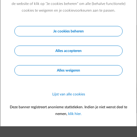
Hoe sterk weegt ieder element door op de totale
de website of klik op "Je cookies beheren" om alle (behalve functionele)
energieprijs? Deze infografiek helpt je je energiefactuur in
cookies te weigeren en je cookievoorkeuren aan te passen.
Wallonië beter te begrijpen.
Je cookies beheren
Alles accepteren
Alles weigeren
Lijst van alle cookies
Deze banner registreert anonieme statistieken. Indien je niet wenst deel te
nemen,
klik hier.