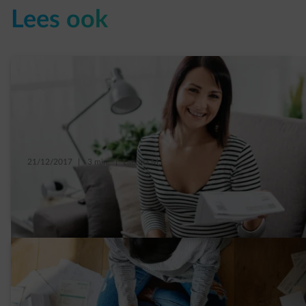
Lees ook
21/12/2017
|
3 min.
|
Laetitia M.
Eerste appartement: waarop letten voor je
energiecontract