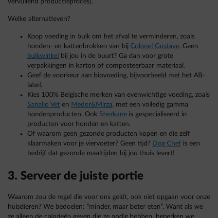
vervuilend productieproces).
Welke alternatieven?
Koop voeding in bulk om het afval te verminderen, zoals
honden- en kattenbrokken van bij
Colonel Gustave
. Geen
bulkwinkel
bij jou in de buurt? Ga dan voor grote
verpakkingen in karton of composteerbaar materiaal.
Geef de voorkeur aan biovoeding, bijvoorbeeld met het AB-
label.
Kies 100% Belgische merken van evenwichtige voeding, zoals
Sanalio Vet
en
Medor&Mirza
, met een volledig gamma
hondenproducten. Ook
Sherkane
is gespecialiseerd in
producten voor honden en katten.
Of waarom geen gezonde producten kopen en die zelf
klaarmaken voor je viervoeter? Geen tijd?
Dog Chef
is een
bedrijf dat gezonde maaltijden bij jou thuis levert!
3. Serveer de juiste portie
Waarom zou de regel die voor ons geldt, ook niet opgaan voor onze
huisdieren? We bedoelen: “minder, maar beter eten”. Want als we
ze alleen de calorieën geven die ze nodig hebben, beperken we