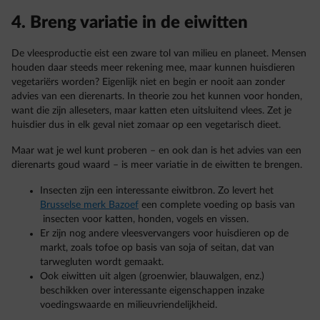
4. Breng variatie in de eiwitten
De vleesproductie eist een zware tol van milieu en planeet. Mensen
houden daar steeds meer rekening mee, maar kunnen huisdieren
vegetariërs worden? Eigenlijk niet en begin er nooit aan zonder
advies van een dierenarts. In theorie zou het kunnen voor honden,
want die zijn alleseters, maar katten eten uitsluitend vlees. Zet je
huisdier dus in elk geval niet zomaar op een vegetarisch dieet.
Maar wat je wel kunt proberen – en ook dan is het advies van een
dierenarts goud waard – is meer variatie in de eiwitten te brengen.
Insecten zijn een interessante eiwitbron. Zo levert het
Brusselse merk Bazoef
een complete voeding op basis van
insecten voor katten, honden, vogels en vissen.
Er zijn nog andere vleesvervangers voor huisdieren op de
markt, zoals tofoe op basis van soja of seitan, dat van
tarwegluten wordt gemaakt.
Ook eiwitten uit algen (groenwier, blauwalgen, enz.)
beschikken over interessante eigenschappen inzake
voedingswaarde en milieuvriendelijkheid.