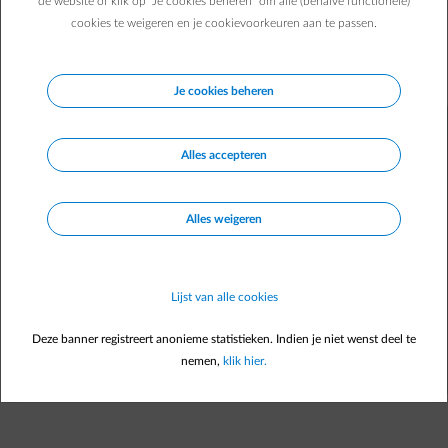
huis. Maar het heeft ook een ecologische voetafdruk. Hoe
de website of klik op "Je cookies beheren" om alle (behalve functionele)
cookies te weigeren en je cookievoorkeuren aan te passen.
verklein je die maximaal? Met onze tips kweek je goede
gewoonten waar je portefeuille en de planeet je dankbaar
voor zullen zijn!
Je cookies beheren
Alles accepteren
Alles weigeren
Lijst van alle cookies
Deze banner registreert anonieme statistieken. Indien je niet wenst deel te
nemen,
klik hier.