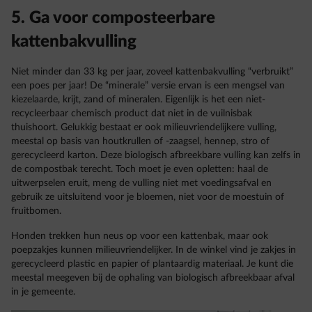
5. Ga voor composteerbare
kattenbakvulling
Niet minder dan 33 kg per jaar, zoveel kattenbakvulling “verbruikt”
een poes per jaar! De “minerale” versie ervan is een mengsel van
kiezelaarde, krijt, zand of mineralen. Eigenlijk is het een niet-
recycleerbaar chemisch product dat niet in de vuilnisbak
thuishoort. Gelukkig bestaat er ook milieuvriendelijkere vulling,
meestal op basis van houtkrullen of -zaagsel, hennep, stro of
gerecycleerd karton. Deze biologisch afbreekbare vulling kan zelfs in
de compostbak terecht. Toch moet je even opletten: haal de
uitwerpselen eruit, meng de vulling niet met voedingsafval en
gebruik ze uitsluitend voor je bloemen, niet voor de moestuin of
fruitbomen.
Honden trekken hun neus op voor een kattenbak, maar ook
poepzakjes kunnen milieuvriendelijker. In de winkel vind je zakjes in
gerecycleerd plastic en papier of plantaardig materiaal. Je kunt die
meestal meegeven bij de ophaling van biologisch afbreekbaar afval
in je gemeente.