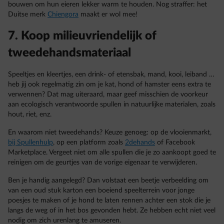
bouwen om hun eieren lekker warm te houden. Nog straffer: het
Duitse merk
Chiengora
maakt er wol mee!
7. Koop milieuvriendelijk of
tweedehandsmateriaal
Speeltjes en kleertjes, een drink- of etensbak, mand, kooi, leiband …
heb jij ook regelmatig zin om je kat, hond of hamster eens extra te
verwennen? Dat mag uiteraard, maar geef misschien de voorkeur
aan ecologisch verantwoorde spullen in natuurlijke materialen, zoals
hout, riet, enz.
En waarom niet tweedehands? Keuze genoeg: op de vlooienmarkt,
bij Spullenhulp
, op een platform zoals
2dehands
of Facebook
Marketplace. Vergeet niet om alle spullen die je zo aankoopt goed te
reinigen om de geurtjes van de vorige eigenaar te verwijderen.
Ben je handig aangelegd? Dan volstaat een beetje verbeelding om
van een oud stuk karton een boeiend speelterrein voor jonge
poesjes te maken of je hond te laten rennen achter een stok die je
langs de weg of in het bos gevonden hebt. Ze hebben echt niet veel
nodig om zich urenlang te amuseren.