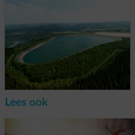
05/06/2023
|
1 min.
|
Laetitia M.
Hoe zet ENGIE nog meer water in
elektriciteit om?
Read more
Lees ook