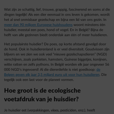
Wat zijn ze schattig, lief, trouwe, grappig, fascinerend en soms al die
dingen tegelijk! Als een dier eenmaal in ons leven is gekomen, wordt
het al snel onmisbaar gezelschap en bijna een lid van ons gezin. In
meer dan 90 miljoen Europese huishoudens
woont minstens één
huisdier, meestal een poes, hond of vogel. En in België? Bijna de
helft van alle gezinnen biedt onderdak aan één of meer huisdieren.
Het populairste huisdier? De poes, op korte afstand gevolgd door
de hond. Ook in huisdierenland is er veel diversiteit. Goudvissen zijn
blijvers en we zien we ook veel “nieuwe gezelschapsdieren” (NGD)
verschijnen, zoals parkieten, hamsters, Guinese biggetjes, konijnen,
witte ratten en zelfs pythons. In België worden elk jaar ongeveer 56
000 NGD’s ingevoerd! Al die dierenliefde is niet goedkoop:
de
Belgen geven elk jaar 3,5 miljard euro uit voor hun huisdieren
. Die
tegelijk ook een last voor de planeet vormen.
Hoe groot is de ecologische
voetafdruk van je huisdier?
Je huisdier eet (verpakkingen, vlees, pesticiden, enz.), heeft