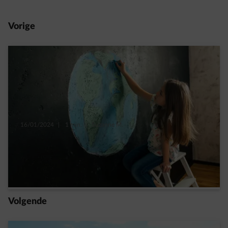
Vorige
16/01/2024
|
1 min.
|
Suzanne M.
Milieuvriendelijker en duurzamer leven: zo
zou je ideale dag er kunnen uitzien
Read more
Volgende