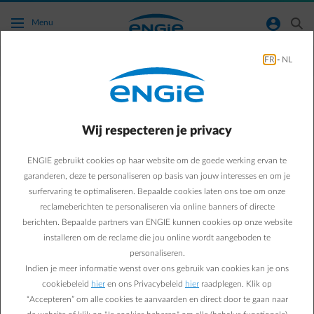
Ga naar de hoofdinhoud
normal-account-circle
search
Menu
FR
-
NL
Groener Leven
Green & Smart Home
Groener leven
Wij respecteren je privacy
10 tips om de milieu-
ENGIE gebruikt cookies op haar website om de goede werking ervan te
impact van je huisdier te
garanderen, deze te personaliseren op basis van jouw interesses en om je
surfervaring te optimaliseren. Bepaalde cookies laten ons toe om onze
verlichten
reclameberichten te personaliseren via online banners of directe
berichten. Bepaalde partners van ENGIE kunnen cookies op onze website
installeren om de reclame die jou online wordt aangeboden te
Suzanne M.
personaliseren.
27/03/2023
·
1 min
Indien je meer informatie wenst over ons gebruik van cookies kan je ons
cookiebeleid
hier
en ons Privacybeleid
hier
raadplegen. Klik op
Poes, hond, parkiet of hamster: een huisdier brengt leven in
“Accepteren” om alle cookies te aanvaarden en direct door te gaan naar