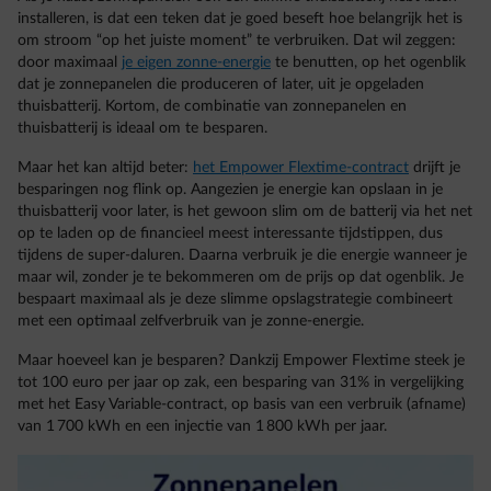
installeren, is dat een teken dat je goed beseft hoe belangrijk het is
om stroom “op het juiste moment” te verbruiken. Dat wil zeggen:
door maximaal
je eigen zonne-energie
te benutten, op het ogenblik
dat je zonnepanelen die produceren of later, uit je opgeladen
thuisbatterij. Kortom, de combinatie van zonnepanelen en
thuisbatterij is ideaal om te besparen.
Maar het kan altijd beter:
het Empower Flextime-contract
drijft je
besparingen nog flink op. Aangezien je energie kan opslaan in je
thuisbatterij voor later, is het gewoon slim om de batterij via het net
op te laden op de financieel meest interessante tijdstippen, dus
tijdens de super-daluren. Daarna verbruik je die energie wanneer je
maar wil, zonder je te bekommeren om de prijs op dat ogenblik. Je
bespaart maximaal als je deze slimme opslagstrategie combineert
met een optimaal zelfverbruik van je zonne-energie.
Maar hoeveel kan je besparen? Dankzij Empower Flextime steek je
tot 100 euro per jaar op zak, een besparing van 31% in vergelijking
met het Easy Variable-contract, op basis van een verbruik (afname)
van 1 700 kWh en een injectie van 1 800 kWh per jaar.