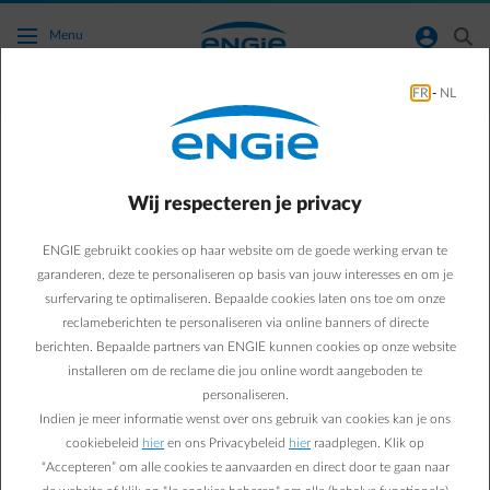
Ga naar de hoofdinhoud
normal-account-circle
search
Menu
FR
-
NL
Mobiliteit
Green & Smart Home
mobiliteit
Wij respecteren je privacy
3 voorbeelden uit de
ENGIE gebruikt cookies op haar website om de goede werking ervan te
praktijk: zo bespaar je
garanderen, deze te personaliseren op basis van jouw interesses en om je
surfervaring te optimaliseren. Bepaalde cookies laten ons toe om onze
maximaal met Empower
reclameberichten te personaliseren via online banners of directe
berichten. Bepaalde partners van ENGIE kunnen cookies op onze website
Flextime
installeren om de reclame die jou online wordt aangeboden te
personaliseren.
Indien je meer informatie wenst over ons gebruik van cookies kan je ons
Kristof C.
cookiebeleid
hier
en ons Privacybeleid
hier
raadplegen. Klik op
15/09/2025
·
1 min
“Accepteren” om alle cookies te aanvaarden en direct door te gaan naar