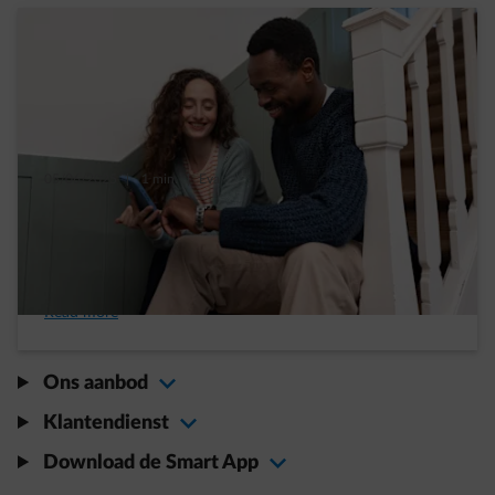
05/06/2025
|
1 min.
|
Eva
8 redenen waarom Empower Flextime
interessanter kan zijn dan het dynamisch
tarief
Read more
Ons aanbod
Klantendienst
Download de Smart App