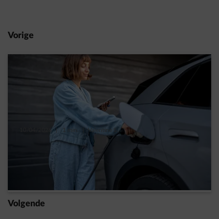
Vorige
10/04/2026
|
1 min.
|
Valentine S.
Je elektrische auto thuis opladen: hoeveel
scheelt dat in capaciteitstarief?
Read more
Volgende