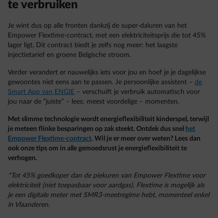
te verbruiken
Je wint dus op alle fronten dankzij de super-daluren van het
Empower Flextime-contract, met een elektriciteitsprijs die tot 45%
lager ligt. Dit contract biedt je zelfs nog meer: het laagste
injectietarief en groene Belgische stroom.
Verder verandert er nauwelijks iets voor jou en hoef je je dagelijkse
gewoontes niet eens aan te passen. Je persoonlijke assistent –
de
Smart App van ENGIE
– verschuift je verbruik automatisch voor
jou naar de “juiste” – lees: meest voordelige – momenten.
Met slimme technologie wordt energieflexibiliteit kinderspel, terwijl
je meteen flinke besparingen op zak steekt. Ontdek dus snel
het
Empower Flextime-contract
. Wil je er meer over weten? Lees dan
ook onze tips om in alle gemoedsrust je energieflexibiliteit te
verhogen.
*Tot 45% goedkoper dan de piekuren van Empower Flextime voor
elektriciteit (niet toepasbaar voor aardgas). Flextime is mogelijk als
je een digitale meter met SMR3-meetregime hebt, momenteel enkel
in Vlaanderen.