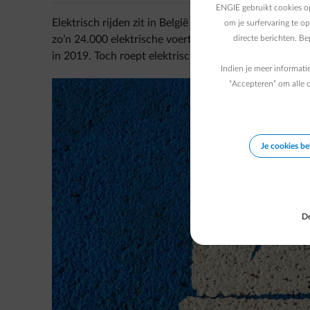
ENGIE gebruikt cookies op
Elektrisch rijden zit in België in de lift. Het aantal 
om je surfervaring te o
zo’n 24.000 elektrische voertuigen. Dat is goed voo
directe berichten. B
in 2019. Toch roept elektrisch rijden nog veel vragen 
Indien je meer informati
“Accepteren” om alle c
Je cookies b
De