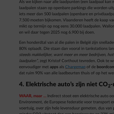
Als we kijken naar alle laadpunten (een laadpaal kan
laadpalen staan op openbare parkings die worden uitg
iets meer dan 500 laadpalen (openbare en privélaadp
7.500 moeten bijkomen. Vlaanderen heeft de kaap va
mikt op termijn op nog eens 30.000 laadpalen. Wallon
en wil daar tegen 2025 nog 6.900 bij doen.
Een honderdtal van al die palen in België zijn snella
80% oplaadt. Die staan dan vooral in tankstations l
steeds makkelijker, want meer en meer bedrijven, hot
laadpalen”
, zegt Kristof Corthout tevreden. Ook te 
eenvoudiger met
apps
als
Chargemap
of de
boordco
dat ruim 90% van alle laadbeurten thuis of op het we
4. Elektrische auto’s zijn niet CO
-
2
WAAR, maar …
Indirect stoot een elektrische auto oo
Environment, de Europese federatie voor transport en
voertuig, over zijn hele levensduur gemeten, dus van