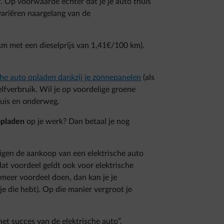
. Op voorwaarde echter dat je je auto thuis
variëren naargelang van de
km met een dieselprijs van 1,41€/100 km).
sche auto opladen dankzij je zonnepanelen
(als
elfverbruik. Wil je op voordelige groene
huis en onderweg.
opladen
op je werk? Dan betaal je nog
igen de aankoop van een elektrische auto
at voordeel geldt ook voor elektrische
g meer voordeel doen, dan kan je je
je die hebt). Op die manier vergroot je
het succes van de elektrische auto”.