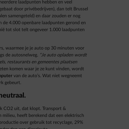
 meerdere laadpunten hebben en veel
ebaat door privébedrijven), dan telt Brussel
alen samengeteld) en daar zouden er nog
n de 4.000 openbare laadpunten gerond en
ië tot slot telt ongeveer 1.000 laadpunten
ders, waarmee je je auto op 30 minuten voor
angs de autosnelweg.
“Je auto opladen wordt
els, restaurants en gemeentes plaatsen
weten komen waar je ze kunt vinden, wordt
mputer
van de auto’s. Wat niet wegneemt
rk gebeurt.
neutraal.
k CO2 uit, dat klopt. Transport &
 milieu, heeft berekend dat een elektrisch
 productie over gebruik tot recyclage, 29%