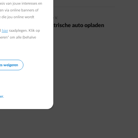
sis van jouw interesses en
en via online banners of
 die jou online wordt
13/08/2021
|
5 min.
|
Isabelle V.
De batterij van je elektrische auto opladen
d
hier
raadplegen. Klik op
met je zonnepanelen
heren" om alle (behalve
Read more
es weigeren
er.