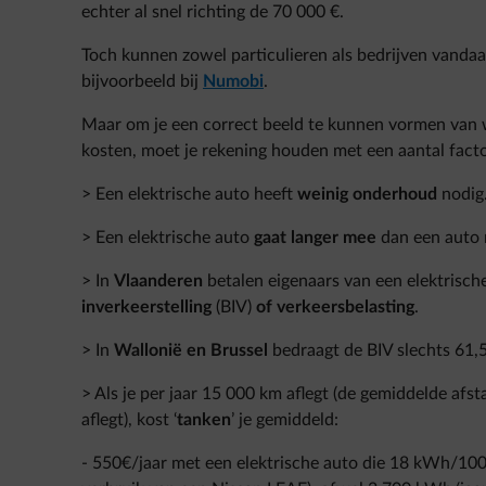
echter al snel richting de 70 000 €.
Toch kunnen zowel particulieren als bedrijven vandaa
bijvoorbeeld bij
Numobi
.
Maar om je een correct beeld te kunnen vormen van wa
kosten, moet je rekening houden met een aantal fact
> Een elektrische auto heeft
weinig onderhoud
nodig
> Een elektrische auto
gaat langer mee
dan een auto 
> In
Vlaanderen
betalen eigenaars van een elektrisch
inverkeerstelling
(BIV)
of verkeersbelasting
.
> In
Wallonië en Brussel
bedraagt de BIV slechts 61,
> Als je per jaar 15 000 km aflegt (de gemiddelde afst
aflegt), kost ‘
tanken
’ je gemiddeld:
- 550€/jaar met een elektrische auto die 18 kWh/10