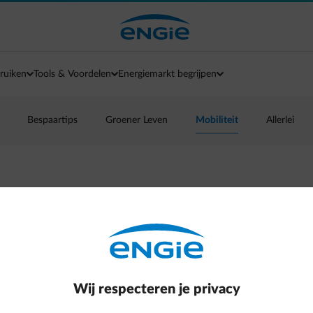
ruiken
Tools & Voordelen
Energiemarkt begrijpen
Bespaartips
Groener Leven
Mobiliteit
Allerlei
ooroordelen
efficiency, green mobility
Wij respecteren je privacy