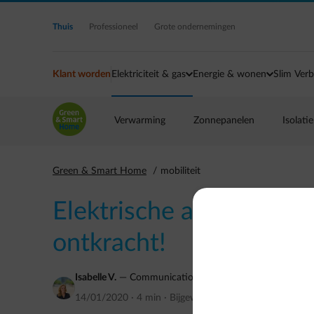
Ga naar de hoofdinhoud
Thuis
Professioneel
Grote ondernemingen
Klant worden
Elektriciteit & gas
Energie & wonen
Slim Verb
Verwarming
Zonnepanelen
Isolatie
Green & Smart Home
mobiliteit
Elektrische auto’s: 5 v
ontkracht!
Isabelle V.
—
Communications expert - renewable, energy 
14/01/2020
·
4 min
·
Bijgewerkt op
augustus 2021