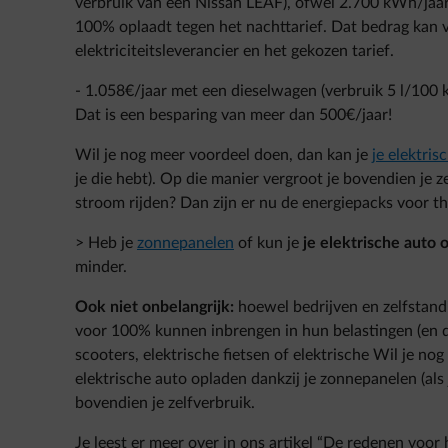
verbruik van een Nissan LEAF), ofwel 2.700 kWh/jaar
100% oplaadt tegen het nachttarief. Dat bedrag kan 
elektriciteitsleverancier en het gekozen tarief.
- 1.058€/jaar met een dieselwagen (verbruik 5 l/100 
Dat is een besparing van meer dan 500€/jaar!
Wil je nog meer voordeel doen, dan kan je
je elektri
je die hebt). Op die manier vergroot je bovendien je z
stroom rijden? Dan zijn er nu de energiepacks voor t
> Heb je
zonnepanelen
of kun je
je elektrische auto 
minder.
Ook niet onbelangrijk:
hoewel bedrijven en zelfstand
voor 100% kunnen inbrengen in hun belastingen (en d
scooters, elektrische fietsen of elektrische Wil je no
elektrische auto opladen dankzij je zonnepanelen (als 
bovendien je zelfverbruik.
Je leest er meer over in ons artikel “De redenen voor 