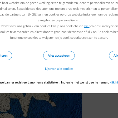
 haar website om de goede werking ervan te garanderen, deze te personaliseren op ba
inschrijvingen steeg in 2020 met 156%, ofwel
ptimaliseren. Bepaalde cookies laten ons toe om onze reclameberichten te personaliser
r een marktaandeel van 3,5% tegenover 1,6%
epaalde partners van ENGIE kunnen cookies op onze website installeren om de reclame
aangeboden te personaliseren.
op.
e wenst over ons gebruik van cookies kan je ons cookiebeleid
hier
en ons Privacybelei
ookies te aanvaarden en direct door te gaan naar de website of klik op "Je cookies be
functionele) cookies te weigeren en je cookievoorkeuren aan te passen.
eheren
Alles accepteren
All
Lijst van alle cookies
ze banner registreert anonieme statistieken. Indien je niet wenst deel te nemen,
klik hi