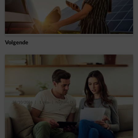
Elektrische bedrijfswagen: kost het je geld
als je thuis oplaadt?
Read more
Volgende
28/10/2024
|
1 min.
|
Nathalie D.
Haal alles uit je zonne-installatie en bespaar
op je energiefactuur!
Read more