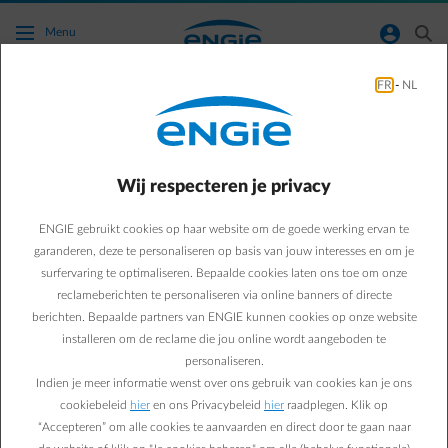
Ga naar de hoofdinhoud
normal-account-circle
search
Menu
FR
-
NL
Mobiliteit
Green & Smart Home
mobiliteit
Wij respecteren je privacy
Podcast Watt the Fact:
ENGIE gebruikt cookies op haar website om de goede werking ervan te
hoe laden we in de
garanderen, deze te personaliseren op basis van jouw interesses en om je
surfervaring te optimaliseren. Bepaalde cookies laten ons toe om onze
toekomst elektrische
reclameberichten te personaliseren via online banners of directe
berichten. Bepaalde partners van ENGIE kunnen cookies op onze website
wagens op?
installeren om de reclame die jou online wordt aangeboden te
personaliseren.
Indien je meer informatie wenst over ons gebruik van cookies kan je ons
Kristof C.
cookiebeleid
hier
en ons Privacybeleid
hier
raadplegen. Klik op
11/02/2025
·
1 min
“Accepteren” om alle cookies te aanvaarden en direct door te gaan naar