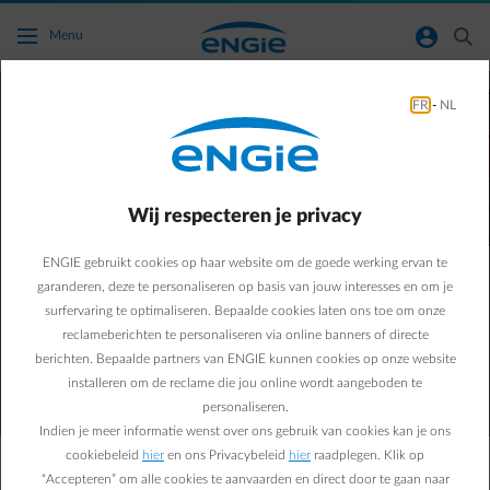
Ga naar de hoofdinhoud
normal-account-circle
search
Menu
Een lagere energiefactuur start bij een
FR
-
NL
goede gewoonte
De zachte temperaturen zijn goed nieuws voor
jou! Maar ken je ook de impact op je budget?
Wij respecteren je privacy
Maak vandaag nog een goede gewoonte van de
Check&Save
en krijg inzicht in je verbruik en
ENGIE gebruikt cookies op haar website om de goede werking ervan te
factuur. Want zo
bespaar je tot dubbel* zoveel
garanderen, deze te personaliseren op basis van jouw interesses en om je
energie
.
surfervaring te optimaliseren. Bepaalde cookies laten ons toe om onze
reclameberichten te personaliseren via online banners of directe
berichten. Bepaalde partners van ENGIE kunnen cookies op onze website
Start nu de Check&Save
installeren om de reclame die jou online wordt aangeboden te
personaliseren.
Indien je meer informatie wenst over ons gebruik van cookies kan je ons
cookiebeleid
hier
en ons Privacybeleid
hier
raadplegen. Klik op
“Accepteren” om alle cookies te aanvaarden en direct door te gaan naar