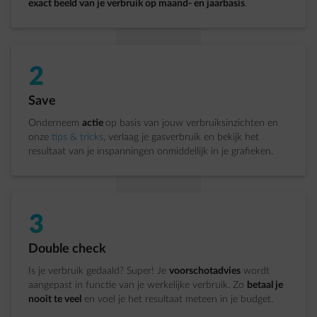
exact beeld van je verbruik op maand- en jaarbasis
.
2
Stap 2 van 3:
Save
Onderneem
actie
op basis van jouw verbruiksinzichten en
onze
tips & tricks
, verlaag je gasverbruik en bekijk het
resultaat van je inspanningen onmiddellijk in je grafieken.
3
Stap 3 van 3:
Double check
Is je verbruik gedaald? Super! Je
voorschotadvies
wordt
aangepast in functie van je werkelijke verbruik. Zo
betaal je
nooit te veel
en voel je het resultaat meteen in je budget.