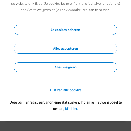
Wat houdt Check&Save in?
de website of klik op "Je cookies beheren" om alle (behalve functionele)
Je trouwe én altijd beschikbare vriend deze winter is
cookies te weigeren en je cookievoorkeuren aan te passen.
Check&Save! De grootste troeven?
Je cookies beheren
element-check
Helder inzicht
in je energieverbruik
Alles accepteren
Alles weigeren
element-piggybank
Haalbare
tips & tricks
om te
besparen
Lijst van alle cookies
Deze banner registreert anonieme statistieken. Indien je niet wenst deel te
element-contract
Een betere
controle
over je
factuur
nemen,
klik hier.