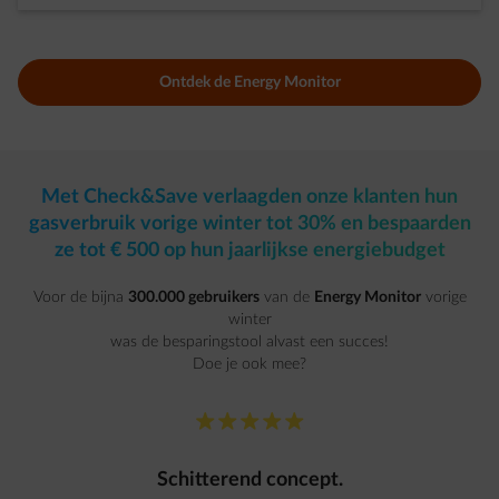
Ontdek de Energy Monitor
Met Check&Save verlaagden onze klanten hun
gasverbruik vorige winter tot 30% en bespaarden
ze tot € 500 op hun jaarlijkse energiebudget
Voor de bijna
300.000 gebruikers
van de
Energy Monitor
vorige
winter
was de besparingstool alvast een succes!
Doe je ook mee?
star-fill
star-fill
star-fill
star-fill
star-fill
Schitterend concept.