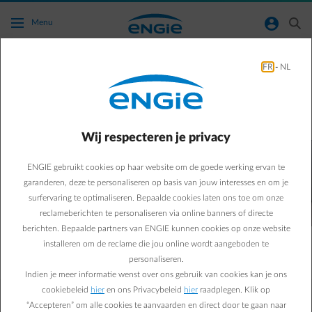
Ga naar de hoofdinhoud
normal-account-circle
search
Menu
FR
-
NL
Stopzetting tijdelijk sociaal tarief op 1 juli
2023. Wat gebeurt er nu?
Wij respecteren je privacy
ENGIE gebruikt cookies op haar website om de goede werking ervan te
garanderen, deze te personaliseren op basis van jouw interesses en om je
surfervaring te optimaliseren. Bepaalde cookies laten ons toe om onze
reclameberichten te personaliseren via online banners of directe
berichten. Bepaalde partners van ENGIE kunnen cookies op onze website
installeren om de reclame die jou online wordt aangeboden te
personaliseren.
Indien je meer informatie wenst over ons gebruik van cookies kan je ons
cookiebeleid
hier
en ons Privacybeleid
hier
raadplegen. Klik op
“Accepteren” om alle cookies te aanvaarden en direct door te gaan naar