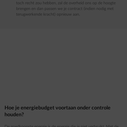
toch recht zou hebben, zal de overheid ons op de hoogte
brengen en dan passen we je contract (indien nodig met
terugwerkende kracht) opnieuw aan.​
Hoe je energiebudget voortaan onder controle
houden?
De goedkoopste energie is de energie die je niet verbruikt. Met de