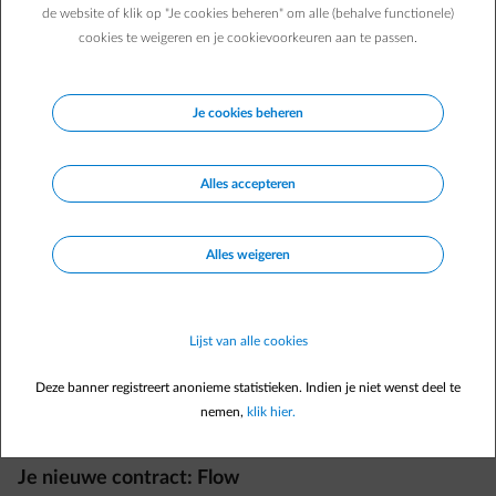
Tot voor kort genoot je het sociaal tarief voor je energie. Dit
de website of klik op "Je cookies beheren" om alle (behalve functionele)
voordeeltarief werd tijdelijk toegekend aan al wie recht heeft op een
cookies te weigeren en je cookievoorkeuren aan te passen.
verhoogde tegemoetkoming via het ziekenfonds. Deze maatregel
werd door de overheid stopgezet op 30 juni 2023. Belangrijk om
weten, de stopzetting is enkel van toepassing op je sociaal tarief
voor energie, niet op je verhoogde tegemoetkoming.
Je cookies beheren
Alles accepteren
Alles weigeren
Lijst van alle cookies
Deze banner registreert anonieme statistieken. Indien je niet wenst deel te
nemen,
klik hier.
Je nieuwe contract: Flow​