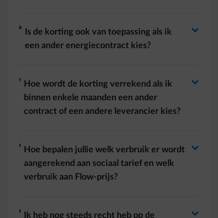
Antwoord wisselen
Antwoord wisselen
arrow-right
Is de korting ook van toepassing als ik
een ander energiecontract kies? ​
Antwoord wisselen
arrow-right
Hoe wordt de korting verrekend als ik
binnen enkele maanden een ander
contract of een andere leverancier kies? ​
Antwoord wisselen
arrow-right
Hoe bepalen jullie welk verbruik er wordt
aangerekend aan sociaal tarief en welk
verbruik aan Flow-prijs? ​
arrow-right
Ik heb nog steeds recht heb op de