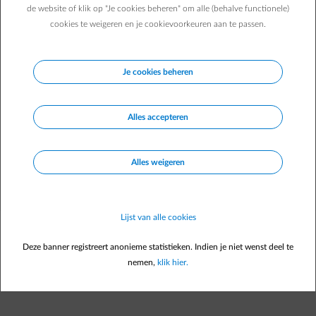
Welke laadpaal kiezen?
de website of klik op "Je cookies beheren" om alle (behalve functionele)
cookies te weigeren en je cookievoorkeuren aan te passen.
ENGIE verkoopt zelf geen laadpalen en heeft ook geen
partner waarnaar we je doorverwijzen voor de installatie
van een laadpaal.
Je cookies beheren
Onderstaande merken worden ondersteund om slim te
laden via de
Smart Charge
-dienst in de Smart App. Dat
Alles accepteren
betekent dat ze automatisch gestuurd worden om op je
voordeligste momenten te laden. Slim én gemakkelijk!
Alles weigeren
Lijst van alle cookies
Empower en Smart Charge, de perfecte
Deze banner registreert anonieme statistieken. Indien je niet wenst deel te
aanvulling om de kost van thuis laden te
nemen,
klik hier.
beperken