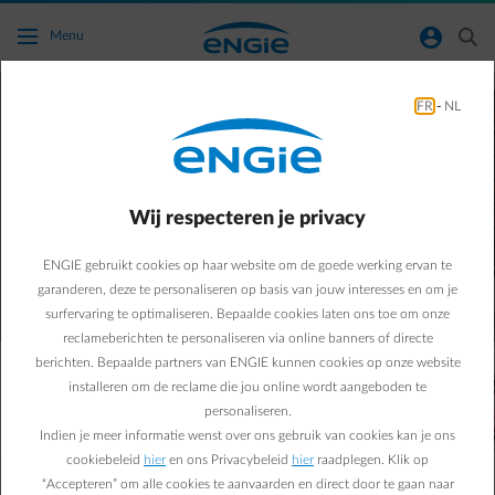
Ga naar de hoofdinhoud
normal-account-circle
search
Menu
Laad je elektrische wagen
FR
-
NL
voordelig thuis
Ontdek hoe je automatisch thuis goedkoop kan
Wij respecteren je privacy
opladen
met de laadpalen ondertsteund om slim te laden met de
ENGIE gebruikt cookies op haar website om de goede werking ervan te
ENGIE Smart App.
garanderen, deze te personaliseren op basis van jouw interesses en om je
surfervaring te optimaliseren. Bepaalde cookies laten ons toe om onze
reclameberichten te personaliseren via online banners of directe
berichten. Bepaalde partners van ENGIE kunnen cookies op onze website
Thuis opladen met je eigen laadpaal is tot
40% goedkoper
installeren om de reclame die jou online wordt aangeboden te
dan publiek laden, en is tot
10 keer sneller
dan met een
personaliseren.
normaal stopcontact laden. Een slimme keuze dus.
Indien je meer informatie wenst over ons gebruik van cookies kan je ons
cookiebeleid
hier
en ons Privacybeleid
hier
raadplegen. Klik op
“Accepteren” om alle cookies te aanvaarden en direct door te gaan naar