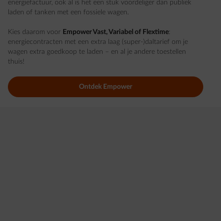
energiefactuur, ook al is het een stuk voordeliger dan publiek
laden of tanken met een fossiele wagen.
Kies daarom voor
Empower Vast, Variabel of Flextime
:
energiecontracten met een extra laag (super-)daltarief om je
wagen extra goedkoop te laden – en al je andere toestellen
thuis!
Ontdek Empower