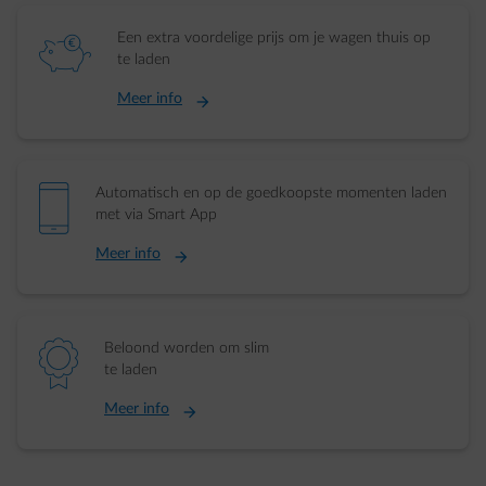
element-piggybank
Een extra voordelige prijs om je wagen thuis op
te laden
Meer info
element-mobile
Automatisch en op de goedkoopste momenten laden
met via Smart App
Meer info
element-ribbon
Beloond worden om slim
te laden
Meer info