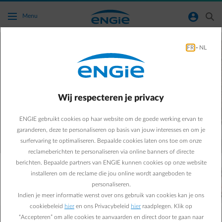
Ga naar de hoofdinhoud
normal-account-circle
search
Menu
Laad je elektrische wagen
FR
-
NL
voordelig thuis
Ontdek hoe je automatisch thuis goedkoop kan
Wij respecteren je privacy
opladen
met de laadpalen ondertsteund om slim te laden met de
ENGIE gebruikt cookies op haar website om de goede werking ervan te
ENGIE Smart App.
garanderen, deze te personaliseren op basis van jouw interesses en om je
surfervaring te optimaliseren. Bepaalde cookies laten ons toe om onze
reclameberichten te personaliseren via online banners of directe
berichten. Bepaalde partners van ENGIE kunnen cookies op onze website
Thuis opladen met je eigen laadpaal is tot
40% goedkoper
installeren om de reclame die jou online wordt aangeboden te
dan publiek laden, en is tot
10 keer sneller
dan met een
personaliseren.
normaal stopcontact laden. Een slimme keuze dus.
Indien je meer informatie wenst over ons gebruik van cookies kan je ons
cookiebeleid
hier
en ons Privacybeleid
hier
raadplegen. Klik op
“Accepteren” om alle cookies te aanvaarden en direct door te gaan naar