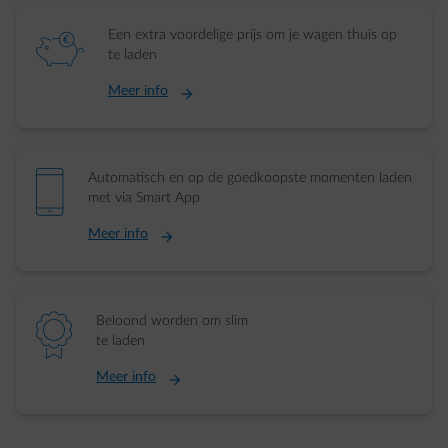
element-piggybank
Een extra voordelige prijs om je wagen thuis op
te laden
Meer info
element-mobile
Automatisch en op de goedkoopste momenten laden
met via Smart App
Meer info
element-ribbon
Beloond worden om slim
te laden
Meer info