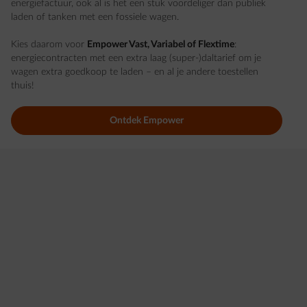
energiefactuur, ook al is het een stuk voordeliger dan publiek
laden of tanken met een fossiele wagen.
Kies daarom voor
Empower Vast, Variabel of Flextime
:
energiecontracten met een extra laag (super-)daltarief om je
wagen extra goedkoop te laden – en al je andere toestellen
thuis!
Ontdek Empower