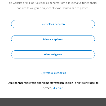
Welke laadpaal kiezen?
de website of klik op "Je cookies beheren" om alle (behalve functionele)
cookies te weigeren en je cookievoorkeuren aan te passen.
ENGIE verkoopt zelf geen laadpalen en heeft ook geen
partner waarnaar we je doorverwijzen voor de installatie
van een laadpaal.
Je cookies beheren
Onderstaande merken worden ondersteund om slim te
laden via de
Smart Charge
-dienst in de Smart App. Dat
Alles accepteren
betekent dat ze automatisch gestuurd worden om op je
voordeligste momenten te laden. Slim én gemakkelijk!
Alles weigeren
Lijst van alle cookies
Empower en Smart Charge, de perfecte
Deze banner registreert anonieme statistieken. Indien je niet wenst deel te
aanvulling om de kost van thuis laden te
nemen,
klik hier.
beperken