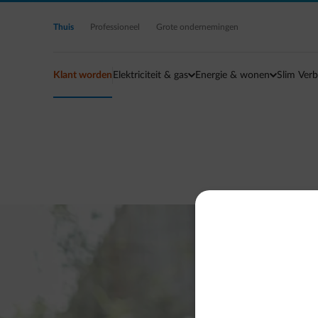
Ga naar de hoofdinhoud
Thuis
Professioneel
Grote ondernemingen
Klant worden
Elektriciteit & gas
Energie & wonen
Slim Verb