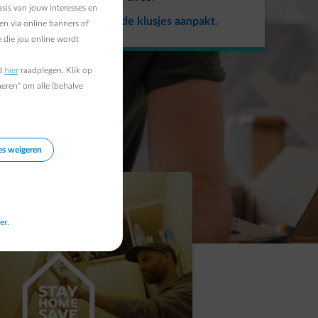
sis van jouw interesses en
al deze energiebesparende klusjes aanpakt.
en via online banners of
 die jou online wordt
d
hier
raadplegen. Klik op
heren" om alle (behalve
es weigeren
er.