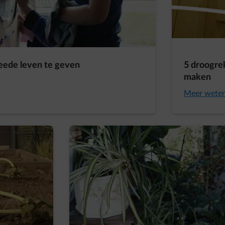
eede leven te geven
5 droogre
maken
Meer wete