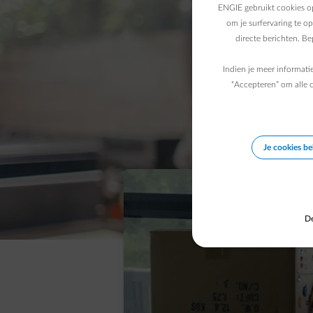
ENGIE gebruikt cookies op
om je surfervaring te o
directe berichten. B
Indien je meer informati
“Accepteren” om alle c
Je cookies b
De