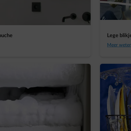
douche
Lege blik
Meer wete