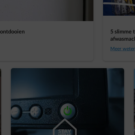
 ontdooien
5 slimme t
afwasmach
Meer wete