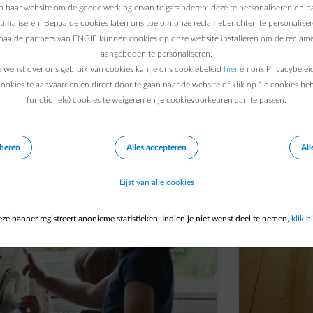
 haar website om de goede werking ervan te garanderen, deze te personaliseren op ba
Ontdek hieronder hoe je 
ptimaliseren. Bepaalde cookies laten ons toe om onze reclameberichten te personaliser
epaalde partners van ENGIE kunnen cookies op onze website installeren om de reclame
aangeboden te personaliseren.
e wenst over ons gebruik van cookies kan je ons cookiebeleid
hier
en ons Privacybelei
ookies te aanvaarden en direct door te gaan naar de website of klik op "Je cookies be
functionele) cookies te weigeren en je cookievoorkeuren aan te passen.
eheren
Alles accepteren
All
Lijst van alle cookies
ze banner registreert anonieme statistieken. Indien je niet wenst deel te nemen,
klik hi