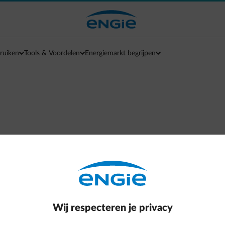
ruiken
Tools & Voordelen
Energiemarkt begrijpen
Ons huis is even onze we
En wij bij ENGIE blijven je
Maar ook van thuis uit ku
Door van kartonnen verpak
Wij respecteren je privacy
Een slim wasrek in elkaar 
Of door je huis te vullen m