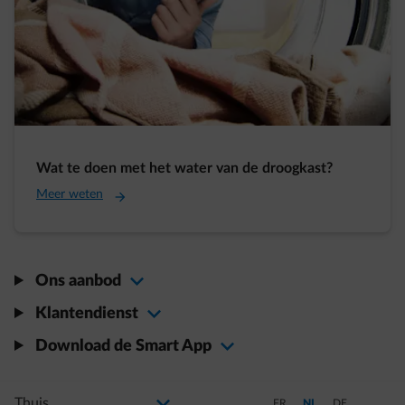
Wat te doen met het water van de droogkast?
Meer weten
Ons aanbod
Klantendienst
Download de Smart App
Selecteer uw profiel
Als u de selectie wijzigt, gaat u naar een nieuwe pagina
Schakel over naar Frans
Schakel over naar Ned
Schakel over na
FR
NL
DE