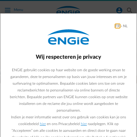
Ga naar de hoofdinhoud
normal-account-circle
search
Menu
FR
-
NL
Wij respecteren je privacy
Ons huis is even onze wereld geworden.
En wij bij ENGIE blijven je er van alle comfort voorzien.
ENGIE gebruikt cookies op haar website om de goede werking ervan te
Maar ook van thuis uit kunnen we bijdragen aan een zero
garanderen, deze te personaliseren op basis van jouw interesses en om je
carbon wereld.
surfervaring te optimaliseren. Bepaalde cookies laten ons toe om onze
Door van kartonnen verpakkingen creatief speelgoed te
reclameberichten te personaliseren via online banners of directe
maken bijvoorbeeld. Een slim wasrek in elkaar te steken om
berichten. Bepaalde partners van ENGIE kunnen cookies op onze website
energie te besparen.
Of door je huis te vullen met planten als natuurlijke airco.
installeren om de reclame die jou online wordt aangeboden te
personaliseren.
Ontdek hieronder hoe je al deze energiebesparende klusjes
Indien je meer informatie wenst over ons gebruik van cookies kan je ons
aanpakt.
cookiebeleid
hier
en ons Privacybeleid
hier
raadplegen. Klik op
“Accepteren” om alle cookies te aanvaarden en direct door te gaan naar