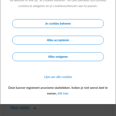
de website of klik op "Je cookies beheren" om alle (behalve functionele)
cookies te weigeren en je cookievoorkeuren aan te passen.
Je cookies beheren
Alles accepteren
Alles weigeren
Lijst van alle cookies
Deze banner registreert anonieme statistieken. Indien je niet wenst deel te
nemen,
klik hier.
10 ideeën om je karton een tweede leven te geven
Meer weten