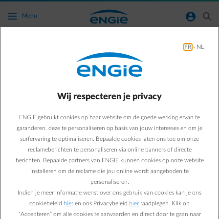
Ga naar de hoofdinhoud
normal-account-circle
search
Menu
Allerlei
FR
-
NL
Green & Smart Home
Allerlei
5 tips om plaats te winnen
Wij respecteren je privacy
in een kleine keuken
ENGIE gebruikt cookies op haar website om de goede werking ervan te
garanderen, deze te personaliseren op basis van jouw interesses en om je
surfervaring te optimaliseren. Bepaalde cookies laten ons toe om onze
Steven V.
reclameberichten te personaliseren via online banners of directe
berichten. Bepaalde partners van ENGIE kunnen cookies op onze website
09/05/2018
·
1 min
installeren om de reclame die jou online wordt aangeboden te
personaliseren.
In een kleine keuken telt elke cm² en moet dus goed
Indien je meer informatie wenst over ons gebruik van cookies kan je ons
worden nagedacht om plaats te winnen. Hier volgen 5 tips.
cookiebeleid
hier
en ons Privacybeleid
hier
raadplegen. Klik op
“Accepteren” om alle cookies te aanvaarden en direct door te gaan naar