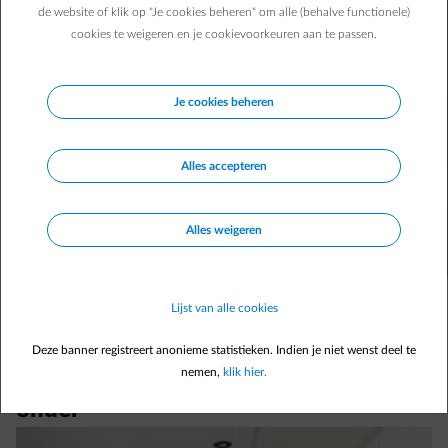
de website of klik op "Je cookies beheren" om alle (behalve functionele)
cookies te weigeren en je cookievoorkeuren aan te passen.
Je cookies beheren
Alles accepteren
Alles weigeren
Lijst van alle cookies
Deze banner registreert anonieme statistieken. Indien je niet wenst deel te
1. Zorg voor bergruimte van boven tot
nemen,
klik hier.
onder