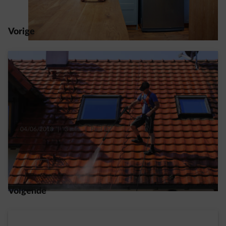
Vorige
04/06/2018
|
3 min.
|
Paul D.
5 onderdelen van je dak om te controleren
Read more
Volgende